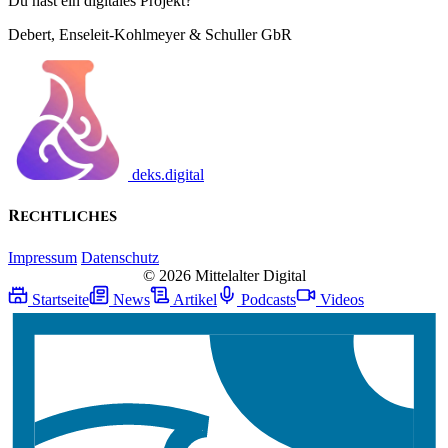
Du hast ein digitales Projekt?
Debert, Enseleit-Kohlmeyer & Schuller GbR
deks.digital
Rechtliches
Impressum
Datenschutz
© 2026 Mittelalter Digital
Startseite
News
Artikel
Podcasts
Videos