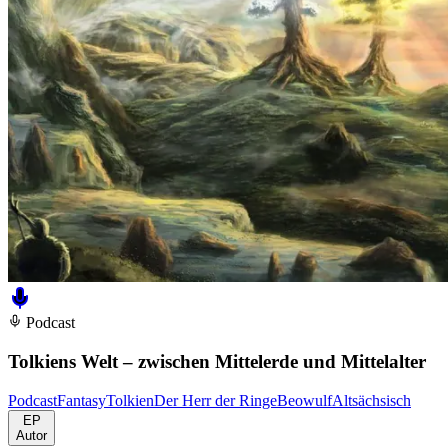
Podcast
Tolkiens Welt – zwischen Mittelerde und Mittelalter
Podcast
Fantasy
Tolkien
Der Herr der Ringe
Beowulf
Altsächsisch
EP
Autor