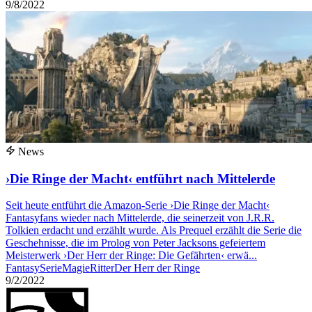
9/8/2022
News
›Die Ringe der Macht‹ entführt nach Mittelerde
Seit heute entführt die Amazon-Serie ›Die Ringe der Macht‹
Fantasyfans wieder nach Mittelerde, die seinerzeit von J.R.R.
Tolkien erdacht und erzählt wurde. Als Prequel erzählt die Serie die
Geschehnisse, die im Prolog von Peter Jacksons gefeiertem
Meisterwerk ›Der Herr der Ringe: Die Gefährten‹ erwä...
Fantasy
Serie
Magie
Ritter
Der Herr der Ringe
9/2/2022