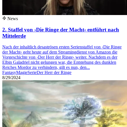
News
2. Staffel von ›Die Ringe der Macht‹ entführt nach
Mittelerde
Nach der inhaltlich desaströsen ersten Serienstaffel von ›Die Ringe
der Macht‹ geht heute auf dem Streamingdienst von Amazon die
Vorgeschichte von ›Der Herr der Ringe‹ weiter. Nachdem es der
Elbin Galadriel nicht gelungen war, die Entstehung des dunklen
Reiches Mordor zu verhindern, gilt es nun, den...
Fantasy
Magie
Serie
Der Herr der Ringe
8/29/2024