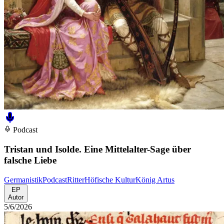
Podcast
Tristan und Isolde. Eine Mittelalter-Sage über
falsche Liebe
Germanistik
Podcast
Ritter
Höfische Kultur
König Artus
EP
Autor
5/6/2026