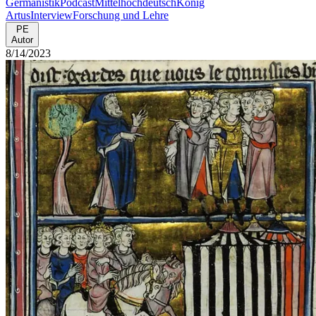
Germanistik
Podcast
Mittelhochdeutsch
König
Artus
Interview
Forschung und Lehre
PE
Autor
8/14/2023