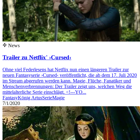
News
Trailer zu Netflix' ›Cursed‹
Ohne viel Federlesens hat Netflix nun einen längeren Trailer zur
neuen Fantasyserie ›Cursed‹ veröffentlicht, die ab dem 17. Juli 2020
im Stream abgerufen werden kann. Magie, Flüche, Fanatiker und
Menschenverbrennungen: Der Trailer zeigt uns, welchen Weg die
mittelalterliche Serie einschlägt. <!---YO...
Fantasy
König Artus
Serie
Magie
7/1/2020