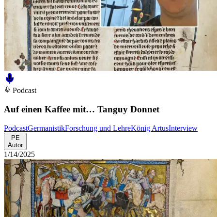
Podcast
Auf einen Kaffee mit… Tanguy Donnet
Podcast
Germanistik
Forschung und Lehre
König Artus
Interview
PE
Autor
1/14/2025