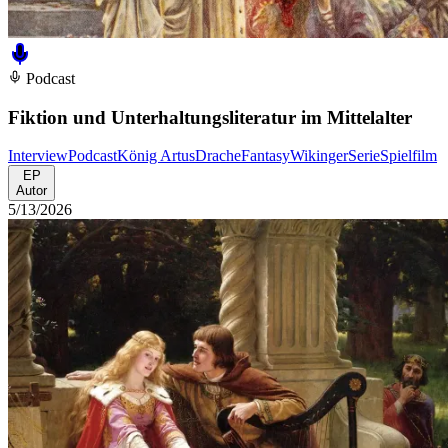
Podcast
Fiktion und Unterhaltungsliteratur im Mittelalter
Interview
Podcast
König Artus
Drache
Fantasy
Wikinger
Serie
Spielfilm
EP
Autor
5/13/2026