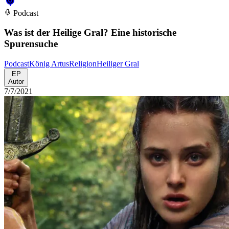
Podcast
Was ist der Heilige Gral? Eine historische
Spurensuche
Podcast
König Artus
Religion
Heiliger Gral
EP
Autor
7/7/2021