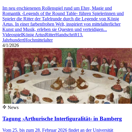
Im neu erschienenen Rollenspiel rund um Ehre, Magie und
Romantik ›Legends of the Round Table‹ führen Spielerinnen und
Spieler die Ritter der Tafelrunde durch die Legende von König
Artus. In einer farbenfrohen Welt, inspiriert von mittelalterlicher
Kunst und Musik, erleben sie Questen und verteidigen...
Videospiel
König Artus
Ritter
Handschrift
13.
Jahrhundert
Hochmittelalter
4/1/2026
News
Tagung ›Arthurische Interfiguralität‹ in Bamberg
Vom 25. bis zum 28. Februar 2026 findet an der Universität