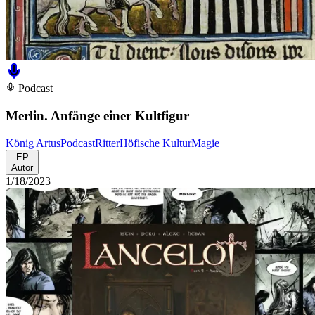
Podcast
Merlin. Anfänge einer Kultfigur
König Artus
Podcast
Ritter
Höfische Kultur
Magie
EP
Autor
1/18/2023