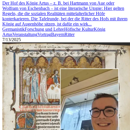
Der Hof des König Artus – z. B. bei Hartmann von Aue oder
Wolfram von Eschenbach – ist eine literarische Utopie: Hier gelten
Regeln, die die sozialen Realitäten mittelalterlicher Höfe
konterkarieren. Die Tafelrunde, bei der die Ritter des Hofs mit ihrem
König auf Augenhöhe sitzen, ist dafür ein wirk...
Germanistik
Forschung und Lehre
Höfische Kultur
König
Artus
Veranstaltung
Vortrag
Bayern
Ritter
7/13/2025