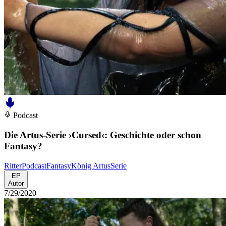
Podcast
Die Artus-Serie ›Cursed‹: Geschichte oder schon
Fantasy?
Ritter
Podcast
Fantasy
König Artus
Serie
EP
Autor
7/29/2020