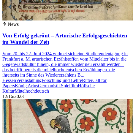
News
Von Erfolg gekrönt – Arturische Erfolgsgeschichten
im Wandel der Zeit
Vom 20. bis 22. Juni 2024 widmet sich eine Studierendentagung in
Frankfurt a. M. arturischen Erzählstoffen vom Mittelalter bis in die
Gegenwartskultur hinein, die immer wieder neu erzählt werden –
das betrifft bereits die mittelhochdeutschen Erzählungen, die
ihrerseits im Sinne des Wiedererzählens B...
Hessen
Veranstaltung
Forschung und Lehre
Ritter
Call for
Papers
König Artus
Germanistik
Spielfilm
Höfische
Kultur
Mittelhochdeutsch
12/16/2023