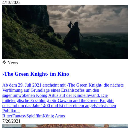
4/13/2022
News
›The Green Knight‹ im Kino
Ab dem 29. Juli 2021 erscheint mit ›The Green Knight‹ die nächste
Verfilmung auf Grundlage eines Erzählstoffes um den
sagenumwobenen König Artus auf der Kinoleinwand. Die
mittelenglische Erzählung ›Sir Gawain and the Green Knight‹
entstand um das Jahr 1400 und ist eher einem angelsächsischen
Publiku...
Ritter
Fantasy
Spielfilm
König Artus
7/26/2021