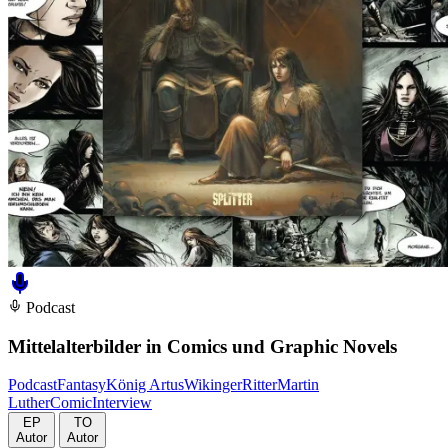
Podcast
Mittelalterbilder in Comics und Graphic Novels
Podcast
Fantasy
König Artus
Wikinger
Ritter
Martin
Luther
Comic
Interview
EP
TO
Autor
Autor