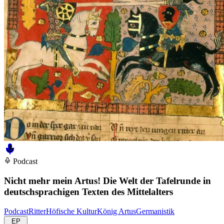
Podcast
Nicht mehr mein Artus! Die Welt der Tafelrunde in
deutschsprachigen Texten des Mittelalters
Podcast
Ritter
Höfische Kultur
König Artus
Germanistik
EP