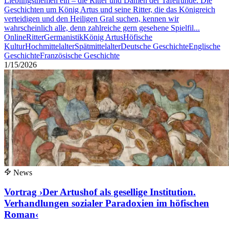
Lieblingsthemen ein – die Ritter und Damen der Tafelrunde. Die
Geschichten um König Artus und seine Ritter, die das Königreich
verteidigen und den Heiligen Gral suchen, kennen wir
wahrscheinlich alle, denn zahlreiche gern gesehene Spielfil...
Online
Ritter
Germanistik
König Artus
Höfische
Kultur
Hochmittelalter
Spätmittelalter
Deutsche Geschichte
Englische
Geschichte
Französische Geschichte
1/15/2026
News
Vortrag ›Der Artushof als gesellige Institution.
Verhandlungen sozialer Paradoxien im höfischen
Roman‹