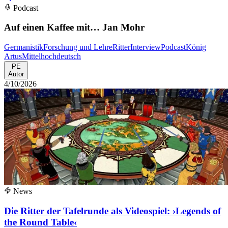
Podcast
Auf einen Kaffee mit… Jan Mohr
Germanistik
Forschung und Lehre
Ritter
Interview
Podcast
König
Artus
Mittelhochdeutsch
PE
Autor
4/10/2026
News
Die Ritter der Tafelrunde als Videospiel: ›Legends of
the Round Table‹