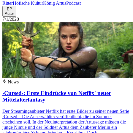
Ritter
Höfische Kultur
König Artus
Podcast
EP
Autor
7/1/2020
News
›Cursed‹: Erste Eindrücke von Netflix' neuer
Mittelalterfantasy
Der Streaminganbieter Netflix hat erste Bilder zu seiner neuen Serie
›Cursed – Die Auserwählte‹ veröffentlicht, die im Sommer
erscheinen soll. In der Neuinterpretation der Artussage müssen die
junge Nimue und der Söldner Artus dem Zauberer Merlin ein
altehrwürdiges Schwert bringen – Excalibur. Doch ...