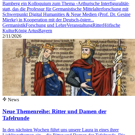
Bamberg ein Kolloquium zum Thema ›Arthurische Interfiguralität‹
statt, das die Professur für Germanistische Mittelalterforschung mit
Schwerpunkt Digital Humanities & Neue Medien (Prof. Dr. Gesine
Mierke) in Kooperation mit der Deutsch-österr...
Germanistik
Forschung und Lehre
Veranstaltung
Ritter
Höfische
Kultur
König Artus
Bayern
2/11/2026
News
Neue Themenreihe: Ritter und Damen der
Tafelrunde
In den nächsten Wochen führt uns unsere Laura in eines ihrer