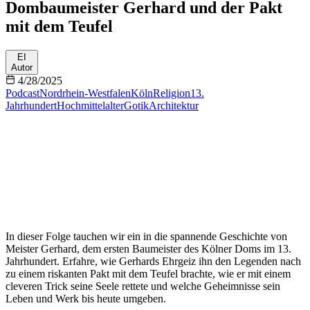
Dombaumeister Gerhard und der Pakt
mit dem Teufel
EI
Autor
4/28/2025
Podcast
Nordrhein-Westfalen
Köln
Religion
13.
Jahrhundert
Hochmittelalter
Gotik
Architektur
In dieser Folge tauchen wir ein in die spannende Geschichte von
Meister Gerhard, dem ersten Baumeister des Kölner Doms im 13.
Jahrhundert. Erfahre, wie Gerhards Ehrgeiz ihn den Legenden nach
zu einem riskanten Pakt mit dem Teufel brachte, wie er mit einem
cleveren Trick seine Seele rettete und welche Geheimnisse sein
Leben und Werk bis heute umgeben.