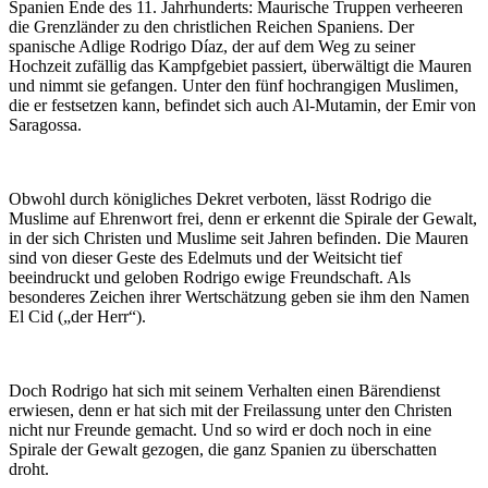
Spanien Ende des 11. Jahrhunderts: Maurische Truppen verheeren
die Grenzländer zu den christlichen Reichen Spaniens. Der
spanische Adlige Rodrigo Díaz, der auf dem Weg zu seiner
Hochzeit zufällig das Kampfgebiet passiert, überwältigt die Mauren
und nimmt sie gefangen. Unter den fünf hochrangigen Muslimen,
die er festsetzen kann, befindet sich auch Al-Mutamin, der Emir von
Saragossa.
Obwohl durch königliches Dekret verboten, lässt Rodrigo die
Muslime auf Ehrenwort frei, denn er erkennt die Spirale der Gewalt,
in der sich Christen und Muslime seit Jahren befinden. Die Mauren
sind von dieser Geste des Edelmuts und der Weitsicht tief
beeindruckt und geloben Rodrigo ewige Freundschaft. Als
besonderes Zeichen ihrer Wertschätzung geben sie ihm den Namen
El Cid („der Herr“).
Doch Rodrigo hat sich mit seinem Verhalten einen Bärendienst
erwiesen, denn er hat sich mit der Freilassung unter den Christen
nicht nur Freunde gemacht. Und so wird er doch noch in eine
Spirale der Gewalt gezogen, die ganz Spanien zu überschatten
droht.