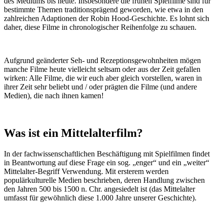
des Mediums bis heute. Insbesondere die frühen Spielfilme sind für
bestimmte Themen traditionsprägend geworden, wie etwa in den
zahlreichen Adaptionen der Robin Hood-Geschichte. Es lohnt sich
daher, diese Filme in chronologischer Reihenfolge zu schauen.
Aufgrund geänderter Seh- und Rezeptionsgewohnheiten mögen
manche Filme heute vielleicht seltsam oder aus der Zeit gefallen
wirken: Alle Filme, die wir euch aber gleich vorstellen, waren in
ihrer Zeit sehr beliebt und / oder prägten die Filme (und andere
Medien), die nach ihnen kamen!
Was ist ein Mittelalterfilm?
In der fachwissenschaftlichen Beschäftigung mit Spielfilmen findet
in Beantwortung auf diese Frage ein sog. „enger“ und ein „weiter“
Mittelalter-Begriff Verwendung. Mit ersterem werden
populärkulturelle Medien beschrieben, deren Handlung zwischen
den Jahren 500 bis 1500 n. Chr. angesiedelt ist (das Mittelalter
umfasst für gewöhnlich diese 1.000 Jahre unserer Geschichte).