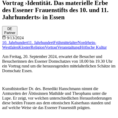
Vortrag ›Identität. Das materielle Erbe
des Essener Frauenstifts des 10. und 11.
Jahrhunderts‹ in Essen
DE
Partner
9/13/2024
10. Jahrhundert
11. Jahrhundert
Frühmittelalter
Nordrhein-
Westfalen
Kloster
Religion
Vortrag
Veranstaltung
Höfische Kultur
Am Freitag, 20. September 2024, erwartet die Besucher und
Besucherinnen des Essener Domschatzes von 18.00 bis 19.30 Uhr
ein Vortrag rund um die herausragenden mittelalterlichen Schätze im
Domschatz Essen.
Kunsthistoriker Dr. des. Benedikt Hanschmann nimmt die
Amtszeiten der Äbtissinnen Mathilde und Theophanu unter die
Lupe. Er zeigt, vor welchen unterschiedlichen Herausforderungen
diese beiden Frauen aus dem ottonischen Kaiserhaus standen und
auf welche Weise sie das Essener Frauenstift prägten.