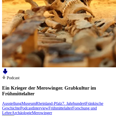
Podcast
Ein Krieger der Merowinger. Grabkultur im
Frühmittelalter
Ausstellung
Museum
Rheinland-Pfalz
7. Jahrhundert
Fränkische
Geschichte
Podcast
Interview
Frühmittelalter
Forschung und
Lehre
Archäologie
Merowinger