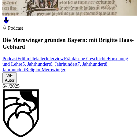
Podcast
Die Merowinger gründen Bayern: mit Brigitte Haas-
Gebhard
Podcast
Frühmittelalter
Interview
Fränkische Geschichte
Forschung
und Lehre
5. Jahrhundert
6. Jahrhundert
7. Jahrhundert
8.
Jahrhundert
Religion
Merowinger
WE
Autor
6/4/2025