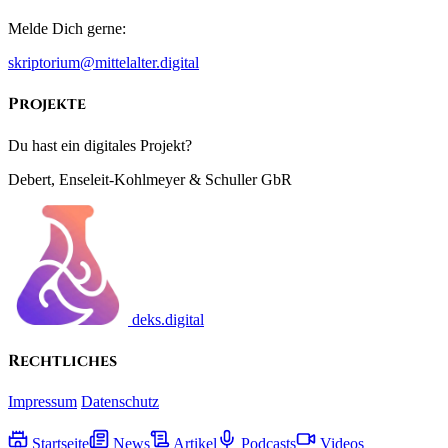
Melde Dich gerne:
skriptorium@mittelalter.digital
Projekte
Du hast ein digitales Projekt?
Debert, Enseleit-Kohlmeyer & Schuller GbR
deks.digital
Rechtliches
Impressum
Datenschutz
Startseite
News
Artikel
Podcasts
Videos