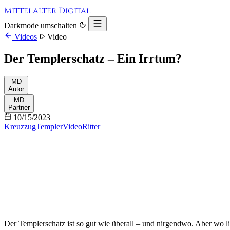
Mittelalter Digital
Darkmode umschalten
Videos
Video
Der Templerschatz – Ein Irrtum?
MD
Autor
MD
Partner
10/15/2023
Kreuzzug
Templer
Video
Ritter
Der Templerschatz ist so gut wie überall – und nirgendwo. Aber wo l