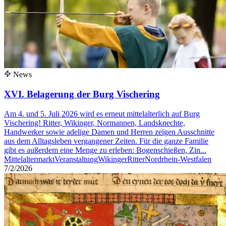
News
XVI. Belagerung der Burg Vischering
Am 4. und 5. Juli 2026 wird es erneut mittelalterlich auf Burg
Vischering! Ritter, Wikinger, Normannen, Landsknechte,
Handwerker sowie adelige Damen und Herren zeigen Ausschnitte
aus dem Alltagsleben vergangener Zeiten. Für die ganze Familie
gibt es außerdem eine Menge zu erleben: Bogenschießen, Zin...
Mittelaltermarkt
Veranstaltung
Wikinger
Ritter
Nordrhein-Westfalen
7/2/2026