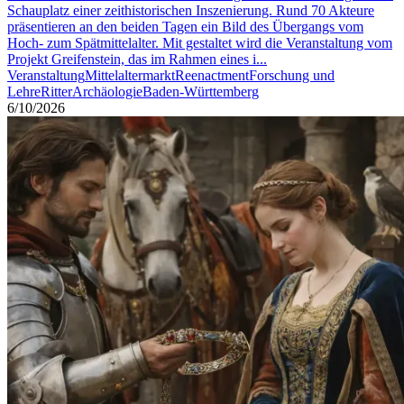
Schauplatz einer zeithistorischen Inszenierung. Rund 70 Akteure
präsentieren an den beiden Tagen ein Bild des Übergangs vom
Hoch- zum Spätmittelalter. Mit gestaltet wird die Veranstaltung vom
Projekt Greifenstein, das im Rahmen eines i...
Veranstaltung
Mittelaltermarkt
Reenactment
Forschung und
Lehre
Ritter
Archäologie
Baden-Württemberg
6/10/2026