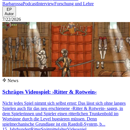
Barbarossa
Podcast
Interview
Forschung und Lehre
EP
Autor
7/22/2026
News
Schräges Videospiel: ›Ritter & Rotwein‹
Nicht jedes Spiel nimmt sich selbst ernst: Das lässt sich ohne langes
Spielen auch für das neu erschienene ›Ritter & Rotwein‹ sagen, in
dem Spielerinnen und Spieler einen ritterlichen Trunkenbold im
Wortsinne durch die Level bugsieren müssen. Denn
spielmechanische Grundlage ist ein Ragdoll-System, b...
15. Jahrhundert
Ritter
Spätmittelalter
Videospiel