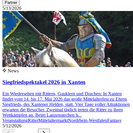
Partner
5/13/2026
News
Siegfriedspektakel 2026 in Xanten
Ein Wiedersehen mit Rittern, Gauklern und Drachen: In Xanten
findet vom 14. bis 17. Mai 2026 das große Mittelalterfest zu Ehren
Siegfrieds, des Xantener Helden, statt. Vier Tage voller Attraktionen
erwarten die Besucher. Zweimal täglich treten die Ritter zu ihren
Wettkämpfen an. Beim Lanzenstechen h...
Veranstaltung
Ritter
Mittelaltermarkt
Nordrhein-Westfalen
Fantasy
5/12/2026