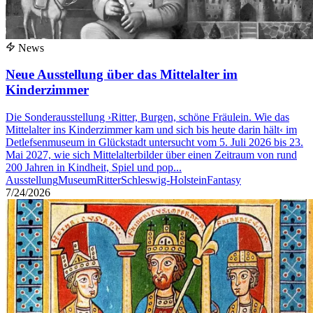
News
Neue Ausstellung über das Mittelalter im
Kinderzimmer
Die Sonderausstellung ›Ritter, Burgen, schöne Fräulein. Wie das
Mittelalter ins Kinderzimmer kam und sich bis heute darin hält‹ im
Detlefsenmuseum in Glückstadt untersucht vom 5. Juli 2026 bis 23.
Mai 2027, wie sich Mittelalterbilder über einen Zeitraum von rund
200 Jahren in Kindheit, Spiel und pop...
Ausstellung
Museum
Ritter
Schleswig-Holstein
Fantasy
7/24/2026