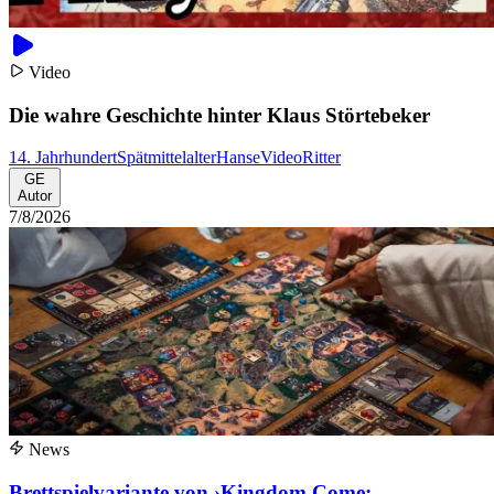
Video
Die wahre Geschichte hinter Klaus Störtebeker
14. Jahrhundert
Spätmittelalter
Hanse
Video
Ritter
GE
Autor
7/8/2026
News
Brettspielvariante von ›Kingdom Come: