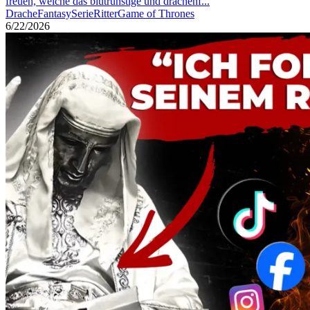
freuen, welche das blutrünstige und drachenf...
Drache
Fantasy
Serie
Ritter
Game of Thrones
6/22/2026