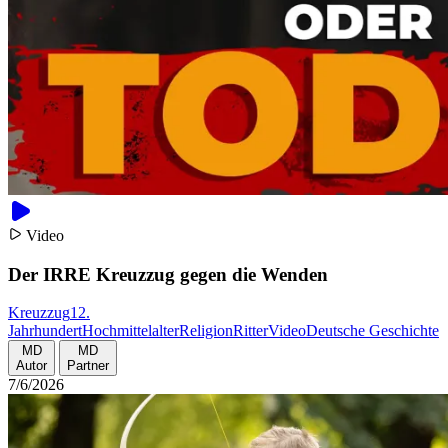
Video
Der IRRE Kreuzzug gegen die Wenden
Kreuzzug
12.
Jahrhundert
Hochmittelalter
Religion
Ritter
Video
Deutsche Geschichte
MD
MD
Autor
Partner
7/6/2026