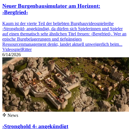
Neuer Burgenbausimulator am Horizont:
›Bergfried‹
Kaum ist der vierte Teil der beliebten Burgbauvideospielreihe
›Stronghold‹ angekündigt, da dürfen sich Spielerinnen und Spieler
auf einen thematisch sehr ähnlichen Titel freuen: ›Bergfried‹. Wer an
epische Burgbelagerungen und tiefgängiges
Ressourcenmanagement denkt, landet aktuell unweigerlich beim...
Videospiel
Ritter
6/14/2026
News
›Stronghold 4‹ angekündigt