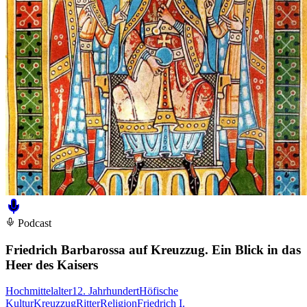
Podcast
Friedrich Barbarossa auf Kreuzzug. Ein Blick in das
Heer des Kaisers
Hochmittelalter
12. Jahrhundert
Höfische
Kultur
Kreuzzug
Ritter
Religion
Friedrich I.