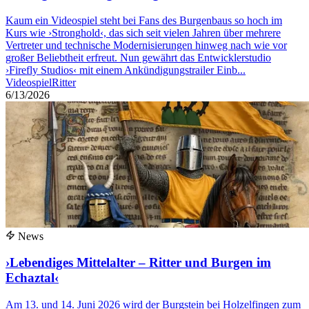
Kaum ein Videospiel steht bei Fans des Burgenbaus so hoch im
Kurs wie ›Stronghold‹, das sich seit vielen Jahren über mehrere
Vertreter und technische Modernisierungen hinweg nach wie vor
großer Beliebtheit erfreut. Nun gewährt das Entwicklerstudio
›Firefly Studios‹ mit einem Ankündigungstrailer Einb...
Videospiel
Ritter
6/13/2026
News
›Lebendiges Mittelalter – Ritter und Burgen im
Echaztal‹
Am 13. und 14. Juni 2026 wird der Burgstein bei Holzelfingen zum