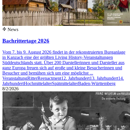
News
Bachrittertage 2026
Vom 7. bis 9. August 2026 findet in der rekonstruierten Burganlage
in Kanzach eine der größten Living History-Veranstaltungen
Süddeutschlands statt. Über 200 Darstellerinnen und Darsteller aus
ganz Europa freuen sich auf große und kleine Besucherinnen und
Besucher und bemühen sich um eine möglichst ...
Veranstaltung
Ritter
Reenactment
12. Jahrhundert
13. Jahrhundert
14.
Jahrhundert
Hochmittelalter
Spätmittelalter
Baden-Württemberg
8/2/2026