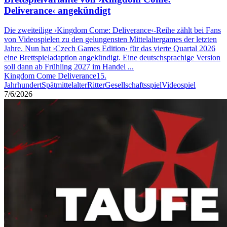
Deliverance‹ angekündigt
Die zweiteilige ›Kingdom Come: Deliverance‹-Reihe zählt bei Fans
von Videospielen zu den gelungensten Mittelaltergames der letzten
Jahre. Nun hat ›Czech Games Edition‹ für das vierte Quartal 2026
eine Brettspieladaption angekündigt. Eine deutschsprachige Version
soll dann ab Frühling 2027 im Handel ...
Kingdom Come Deliverance
15.
Jahrhundert
Spätmittelalter
Ritter
Gesellschaftsspiel
Videospiel
7/6/2026