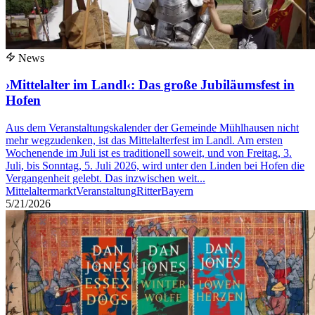
News
›Mittelalter im Landl‹: Das große Jubiläumsfest in
Hofen
Aus dem Veranstaltungskalender der Gemeinde Mühlhausen nicht
mehr wegzudenken, ist das Mittelalterfest im Landl. Am ersten
Wochenende im Juli ist es traditionell soweit, und von Freitag, 3.
Juli, bis Sonntag, 5. Juli 2026, wird unter den Linden bei Hofen die
Vergangenheit gelebt. Das inzwischen weit...
Mittelaltermarkt
Veranstaltung
Ritter
Bayern
5/21/2026