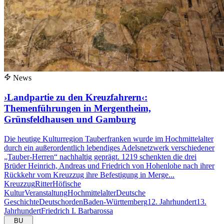
News
›Landpartie zu den Kreuzfahrern‹:
Themenführungen in Mergentheim,
Grünsfeldhausen und Gamburg
Die heutige Kulturregion Tauberfranken wurde im Hochmittelalter
durch ein außerordentlich lebendiges Adelsnetzwerk verschiedener
„Tauber-Herren“ nachhaltig geprägt. 1219 schenkten die drei
Brüder Heinrich, Andreas und Friedrich von Hohenlohe nach ihrer
Rückkehr vom Kreuzzug ihre Befestigung in Merge...
Kreuzzug
Ritter
Höfische
Kultur
Veranstaltung
Hochmittelalter
Deutsche
Geschichte
Deutschorden
Baden-Württemberg
12. Jahrhundert
13.
Jahrhundert
Friedrich I. Barbarossa
BU