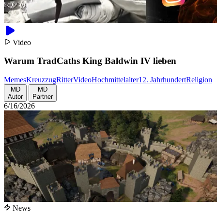
Video
Warum TradCaths King Baldwin IV lieben
Memes
Kreuzzug
Ritter
Video
Hochmittelalter
12. Jahrhundert
Religion
MD
MD
Autor
Partner
6/16/2026
News