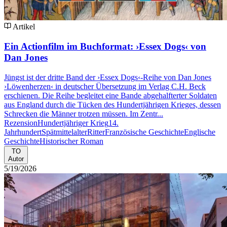
Artikel
Ein Actionfilm im Buchformat: ›Essex Dogs‹ von
Dan Jones
Jüngst ist der dritte Band der ›Essex Dogs‹-Reihe von Dan Jones
›Löwenherzen‹ in deutscher Übersetzung im Verlag C.H. Beck
erschienen. Die Reihe begleitet eine Bande abgehalfterter Soldaten
aus England durch die Tücken des Hundertjährigen Krieges, dessen
Schrecken die Männer trotzen müssen. Im Zentr...
Rezension
Hundertjähriger Krieg
14.
Jahrhundert
Spätmittelalter
Ritter
Französische Geschichte
Englische
Geschichte
Historischer Roman
TO
Autor
5/19/2026