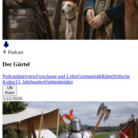
Podcast
Der Gürtel
Podcast
Interview
Forschung und Lehre
Germanistik
Ritter
Höfische
Kultur
13. Jahrhundert
Spätmittelalter
UN
Autor
5/22/2026