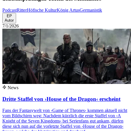
Podcast
Ritter
Höfische Kultur
König Artus
Germanistik
EP
Autor
7/1/2026
News
Dritte Staffel von ›House of the Dragon‹ erscheint
Fans der Fantasywelt von ›Game of Thrones‹ kommen aktuell nicht
vom Bildschirm weg: Nachdem kürzlich die erste Staffel von ›A
Knight of the Seven Kingdoms‹ bei Serienfans gut ankam, dürfen
diese sich nun auf die vorletzte Staffel von ›House of the Dragon‹