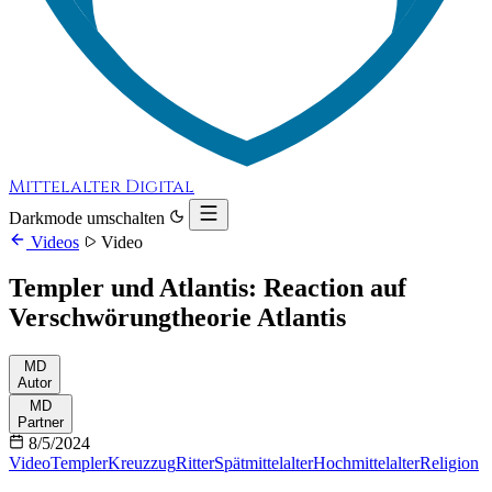
Mittelalter Digital
Darkmode umschalten
Videos
Video
Templer und Atlantis: Reaction auf
Verschwörungtheorie Atlantis
MD
Autor
MD
Partner
8/5/2024
Video
Templer
Kreuzzug
Ritter
Spätmittelalter
Hochmittelalter
Religion