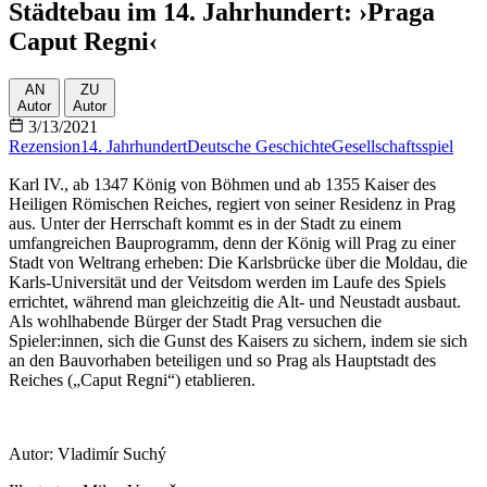
Städtebau im 14. Jahrhundert: ›Praga
Caput Regni‹
AN
ZU
Autor
Autor
3/13/2021
Rezension
14. Jahrhundert
Deutsche Geschichte
Gesellschaftsspiel
Karl IV., ab 1347 König von Böhmen und ab 1355 Kaiser des
Heiligen Römischen Reiches, regiert von seiner Residenz in Prag
aus. Unter der Herrschaft kommt es in der Stadt zu einem
umfangreichen Bauprogramm, denn der König will Prag zu einer
Stadt von Weltrang erheben: Die Karlsbrücke über die Moldau, die
Karls-Universität und der Veitsdom werden im Laufe des Spiels
errichtet, während man gleichzeitig die Alt- und Neustadt ausbaut.
Als wohlhabende Bürger der Stadt Prag versuchen die
Spieler:innen, sich die Gunst des Kaisers zu sichern, indem sie sich
an den Bauvorhaben beteiligen und so Prag als Hauptstadt des
Reiches („Caput Regni“) etablieren.
Autor:
Vladimír Suchý