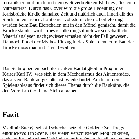
romantisiert und bricht mit dem weit verbreiteten Bild des „finsteren
Mittelalters“. Durch das Cover wird die große Bedeutung der
Karlsbrücke für die damalige Zeit und natürlich auch innerhalb des
Spiels unterstrichen. Laut einer volkstümlichen Überlieferung
wurden beim Bau Eierschalen mit in den Mörtel gemischt, damit die
Brücke stabiler wird – dies ist allerdings durch wissenschaftliche
Materialanalysen nachgewiesenermaßen nicht der Fall gewesen.
Dennoch findet der Mythos Einzug in das Spiel, denn zum Bau der
Brücke muss man mit Eiern bezahlen.
Das Setting bedient sich der starken Bautätigkeit in Prag unter
Kaiser Karl IV., was sich in dem Mechanismus des Aktionsrades,
das als ein Baukran gestaltet ist, wiederfindet. Auch auf den
Spielertableaus findet sich dieses Thema durch die Baukräne, die
den Vorrat an Gold und Stein angeben.
Fazit
Vladimír Suchý, selbst Tscheche, setzt die Goldene Zeit Prags
eindrucksvoll in Szene. Die vielen verschiedenen Möglichkeiten,
sich am Bau einzelner Gebäude oder Straßen zu beteiligen, spiegeln