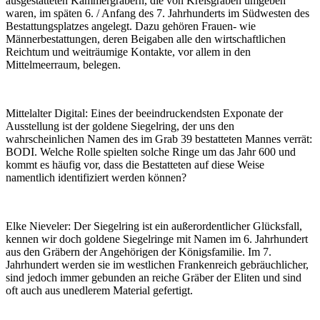
ausgestatteten Kammergräbern, die von Kreisgräben umgeben
waren, im späten 6. / Anfang des 7. Jahrhunderts im Südwesten des
Bestattungsplatzes angelegt. Dazu gehören Frauen- wie
Männerbestattungen, deren Beigaben alle den wirtschaftlichen
Reichtum und weiträumige Kontakte, vor allem in den
Mittelmeerraum, belegen.
Mittelalter Digital:
Eines der beeindruckendsten Exponate der
Ausstellung ist der goldene Siegelring, der uns den
wahrscheinlichen Namen des im Grab 39 bestatteten Mannes verrät:
BODI. Welche Rolle spielten solche Ringe um das Jahr 600 und
kommt es häufig vor, dass die Bestatteten auf diese Weise
namentlich identifiziert werden können?
Elke Nieveler:
Der Siegelring ist ein außerordentlicher Glücksfall,
kennen wir doch goldene Siegelringe mit Namen im 6. Jahrhundert
aus den Gräbern der Angehörigen der Königsfamilie. Im 7.
Jahrhundert werden sie im westlichen Frankenreich gebräuchlicher,
sind jedoch immer gebunden an reiche Gräber der Eliten und sind
oft auch aus unedlerem Material gefertigt.