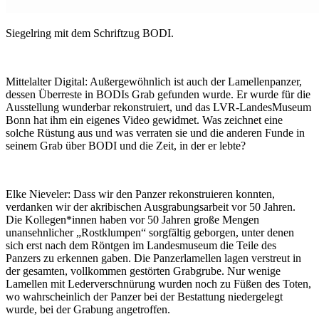
Siegelring mit dem Schriftzug BODI.
Mittelalter Digital:
Außergewöhnlich ist auch der Lamellenpanzer,
dessen Überreste in BODIs Grab gefunden wurde. Er wurde für die
Ausstellung wunderbar rekonstruiert, und das LVR-LandesMuseum
Bonn hat ihm ein eigenes Video gewidmet. Was zeichnet eine
solche Rüstung aus und was verraten sie und die anderen Funde in
seinem Grab über BODI und die Zeit, in der er lebte?
Elke Nieveler:
Dass wir den Panzer rekonstruieren konnten,
verdanken wir der akribischen Ausgrabungsarbeit vor 50 Jahren.
Die Kollegen*innen haben vor 50 Jahren große Mengen
unansehnlicher „Rostklumpen“ sorgfältig geborgen, unter denen
sich erst nach dem Röntgen im Landesmuseum die Teile des
Panzers zu erkennen gaben. Die Panzerlamellen lagen verstreut in
der gesamten, vollkommen gestörten Grabgrube. Nur wenige
Lamellen mit Lederverschnürung wurden noch zu Füßen des Toten,
wo wahrscheinlich der Panzer bei der Bestattung niedergelegt
wurde, bei der Grabung angetroffen.