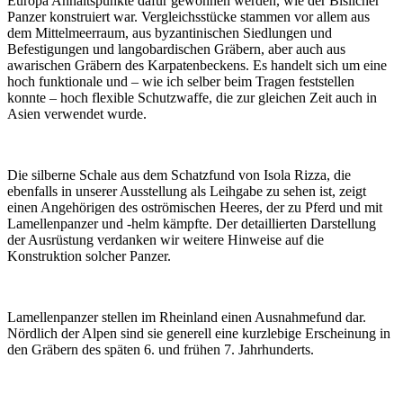
Europa Anhaltspunkte dafür gewonnen werden, wie der Bislicher
Panzer konstruiert war. Vergleichsstücke stammen vor allem aus
dem Mittelmeerraum, aus byzantinischen Siedlungen und
Befestigungen und langobardischen Gräbern, aber auch aus
awarischen Gräbern des Karpatenbeckens. Es handelt sich um eine
hoch funktionale und – wie ich selber beim Tragen feststellen
konnte – hoch flexible Schutzwaffe, die zur gleichen Zeit auch in
Asien verwendet wurde.
Die silberne Schale aus dem Schatzfund von Isola Rizza, die
ebenfalls in unserer Ausstellung als Leihgabe zu sehen ist, zeigt
einen Angehörigen des oströmischen Heeres, der zu Pferd und mit
Lamellenpanzer und -helm kämpfte. Der detaillierten Darstellung
der Ausrüstung verdanken wir weitere Hinweise auf die
Konstruktion solcher Panzer.
Lamellenpanzer stellen im Rheinland einen Ausnahmefund dar.
Nördlich der Alpen sind sie generell eine kurzlebige Erscheinung in
den Gräbern des späten 6. und frühen 7. Jahrhunderts.