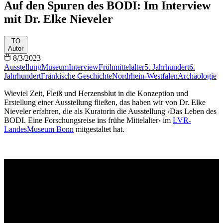
Auf den Spuren des BODI: Im Interview
mit Dr. Elke Nieveler
TO
Autor
8/3/2023
Ausstellung
Museum
Interview
Frühmittelalter
5. Jahrhundert
6.
Jahrhundert
Fränkische Geschichte
Nordrhein-Westfalen
Archäologie
Wieviel Zeit, Fleiß und Herzensblut in die Konzeption und
Erstellung einer Ausstellung fließen, das haben wir von Dr. Elke
Nieveler erfahren, die als Kuratorin die Ausstellung ›Das Leben des
BODI. Eine Forschungsreise ins frühe Mittelalter‹ im
LVR-
LandesMuseum Bonn
mitgestaltet hat.