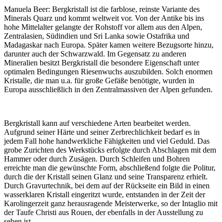
Manuela Beer:
Bergkristall ist die farblose, reinste Variante des
Minerals Quarz und kommt weltweit vor. Von der Antike bis ins
hohe Mittelalter gelangte der Rohstoff vor allem aus den Alpen,
Zentralasien, Südindien und Sri Lanka sowie Ostafrika und
Madagaskar nach Europa. Später kamen weitere Bezugsorte hinzu,
darunter auch der Schwarzwald. Im Gegensatz zu anderen
Mineralien besitzt Bergkristall die besondere Eigenschaft unter
optimalen Bedingungen Riesenwuchs auszubilden. Solch enormen
Kristalle, die man u.a. für große Gefäße benötigte, wurden in
Europa ausschließlich in den Zentralmassiven der Alpen gefunden.
Bergkristall kann auf verschiedene Arten bearbeitet werden.
Aufgrund seiner Härte und seiner Zerbrechlichkeit bedarf es in
jedem Fall hohe handwerkliche Fähigkeiten und viel Geduld. Das
grobe Zurichten des Werkstücks erfolgte durch Abschlagen mit dem
Hammer oder durch Zusägen. Durch Schleifen und Bohren
erreichte man die gewünschte Form, abschließend folgte die Politur,
durch die der Kristall seinen Glanz und seine Transparenz erhielt.
Durch Gravurtechnik, bei dem auf der Rückseite ein Bild in einen
wasserklaren Kristall eingeritzt wurde, entstanden in der Zeit der
Karolingerzeit ganz herausragende Meisterwerke, so der Intaglio mit
der Taufe Christi aus Rouen, der ebenfalls in der Ausstellung zu
sehen ist.