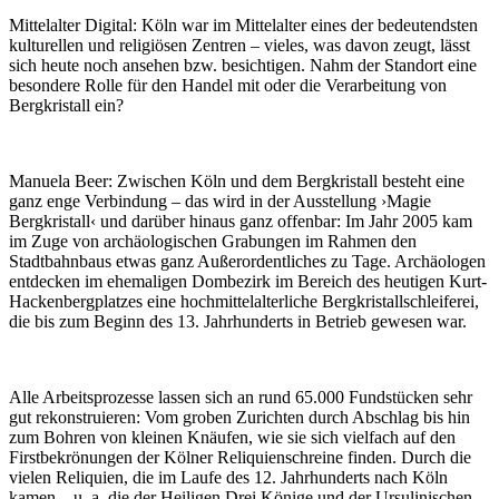
Mittelalter Digital:
Köln war im Mittelalter eines der bedeutendsten
kulturellen und religiösen Zentren – vieles, was davon zeugt, lässt
sich heute noch ansehen bzw. besichtigen. Nahm der Standort eine
besondere Rolle für den Handel mit oder die Verarbeitung von
Bergkristall ein?
Manuela Beer:
Zwischen Köln und dem Bergkristall besteht eine
ganz enge Verbindung – das wird in der Ausstellung ›Magie
Bergkristall‹ und darüber hinaus ganz offenbar: Im Jahr 2005 kam
im Zuge von archäologischen Grabungen im Rahmen den
Stadtbahnbaus etwas ganz Außerordentliches zu Tage. Archäologen
entdecken im ehemaligen Dombezirk im Bereich des heutigen Kurt-
Hackenbergplatzes eine hochmittelalterliche Bergkristallschleiferei,
die bis zum Beginn des 13. Jahrhunderts in Betrieb gewesen war.
Alle Arbeitsprozesse lassen sich an rund 65.000 Fundstücken sehr
gut rekonstruieren: Vom groben Zurichten durch Abschlag bis hin
zum Bohren von kleinen Knäufen, wie sie sich vielfach auf den
Firstbekrönungen der Kölner Reliquienschreine finden. Durch die
vielen Reliquien, die im Laufe des 12. Jahrhunderts nach Köln
kamen – u. a. die der Heiligen Drei Könige und der Ursulinischen