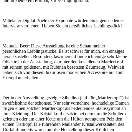
und in kleinerem Format, zur Verfügung stand.
Mittelalter Digital:
Viele der Exponate würden ein eigenes kleines
Interview verdienen. Haben Sie ein persönliches Lieblingsstück?
Manuela Beer:
Diese Ausstellung ist eine Schau meiner
persönlichen Lieblingsstücke. Es ist schwer für mich, ein einziges
herauszustellen. Besonders faszinierend finde ich einige sehr kleine
Objekte in der Ausstellung, darunter den kristallenen Marderkopf
mit seinem goldenen, mit Rubinen besetzten Zaumzeug. Weltweit
haben sich von diesem luxuriösen modischen Accessoire nur fünf
Exemplare erhalten.
Der in der Ausstellung gezeigte Zibellino (ital. für „Marderkopf“) ist
zweifelsohne der schönste. Nur sehr vornehme, hochadelige Damen
trugen einen solchen Marderkopf als bedeutendes Statussymbol an
ihrer Kleidung: Der Kristallkopf ersetzte bei dem um die Schultern
gelegten oder am einer Kette um die Hüften getragenen Pelz den
echten Tierkopf. Die führenden Mailänder Kristallwerkstätten des
16. Jahrhunderts waren auf die Herstellung dieser Köpfchen