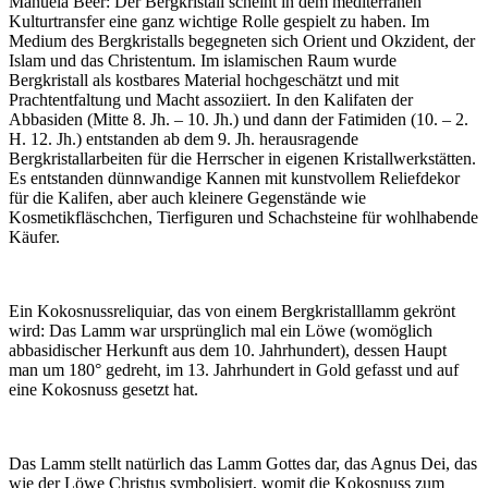
Manuela Beer:
Der Bergkristall scheint in dem mediterranen
Kulturtransfer eine ganz wichtige Rolle gespielt zu haben. Im
Medium des Bergkristalls begegneten sich Orient und Okzident, der
Islam und das Christentum. Im islamischen Raum wurde
Bergkristall als kostbares Material hochgeschätzt und mit
Prachtentfaltung und Macht assoziiert. In den Kalifaten der
Abbasiden (Mitte 8. Jh. – 10. Jh.) und dann der Fatimiden (10. – 2.
H. 12. Jh.) entstanden ab dem 9. Jh. herausragende
Bergkristallarbeiten für die Herrscher in eigenen Kristallwerkstätten.
Es entstanden dünnwandige Kannen mit kunstvollem Reliefdekor
für die Kalifen, aber auch kleinere Gegenstände wie
Kosmetikfläschchen, Tierfiguren und Schachsteine für wohlhabende
Käufer.
Ein Kokosnussreliquiar, das von einem Bergkristalllamm gekrönt
wird: Das Lamm war ursprünglich mal ein Löwe (womöglich
abbasidischer Herkunft aus dem 10. Jahrhundert), dessen Haupt
man um 180° gedreht, im 13. Jahrhundert in Gold gefasst und auf
eine Kokosnuss gesetzt hat.
Das Lamm stellt natürlich das Lamm Gottes dar, das Agnus Dei, das
wie der Löwe Christus symbolisiert, womit die Kokosnuss zum