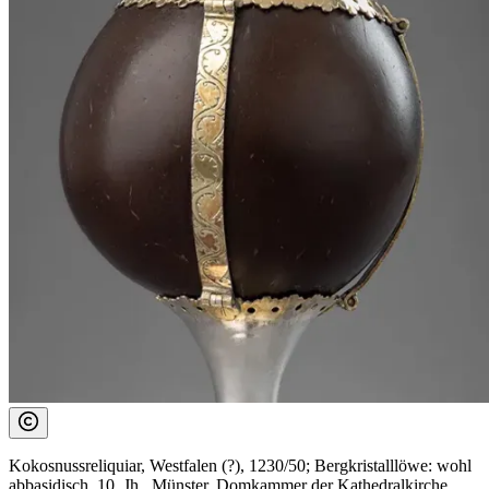
Kokosnussreliquiar, Westfalen (?), 1230/50; Bergkristalllöwe: wohl
abbasidisch, 10. Jh., Münster, Domkammer der Kathedralkirche.