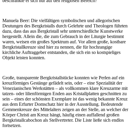
beschränkte er sich nur auf den religiösen Bereich?
Manuela Beer:
Die vielfältigen symbolischen und allegorischen
Deutungen des Bergkristalls durch Gelehrte und Theologen führten
dazu, dass das aus Bergkristall sehr unterschiedliche Kunstwerke
hergestellt. Allein die, die zum Gebrauch in der Liturgie bestimmt
waren, weisen ein großes Spektrum auf. Vor allem große, kostbare
Bergkristallkreuze sind hier zu nennen, die für hochrangige
kirchliche Auftraggeber entstanden, die sich ein so kostspieliges
Objekt leisten konnten.
Große, transparente Bergkristallstücke konnten wie Perlen auf ein
kreuzförmiges Gestänge gefädelt sein, oder – eine Spezialität der
Venezianischen Werkstätten – als vollkommen klare Kreuzarme mit
tatzen- oder lilienförmigen Enden aus Kristallplatten geschnitten zu
sein – eines der schönsten Exemplare ist das wenig bekannte Kreuz
aus dem Erfurter Domschatz hier in der Ausstellung. Bedeutende
Gemmenkreuze des Mittelalters zeigen an der Stelle, an welcher der
Körper Christi am Kreuz hängt, häufig einen auffallend großen
Bergkristallcabochon als Stellvertreter. Die Liste ließe sich endlos
fortsetzen.