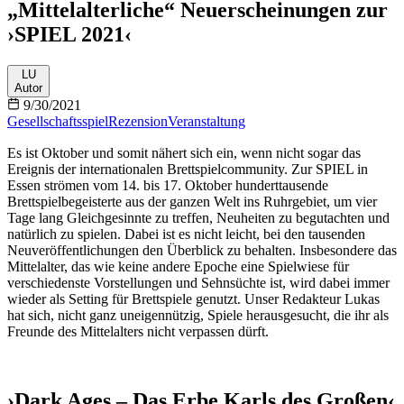
„Mittelalterliche“ Neuerscheinungen zur
›SPIEL 2021‹
LU
Autor
9/30/2021
Gesellschaftsspiel
Rezension
Veranstaltung
Es ist Oktober und somit nähert sich ein, wenn nicht sogar das
Ereignis der internationalen Brettspielcommunity. Zur SPIEL in
Essen strömen vom 14. bis 17. Oktober hunderttausende
Brettspielbegeisterte aus der ganzen Welt ins Ruhrgebiet, um vier
Tage lang Gleichgesinnte zu treffen, Neuheiten zu begutachten und
natürlich zu spielen. Dabei ist es nicht leicht, bei den tausenden
Neuveröffentlichungen den Überblick zu behalten. Insbesondere das
Mittelalter, das wie keine andere Epoche eine Spielwiese für
verschiedenste Vorstellungen und Sehnsüchte ist, wird dabei immer
wieder als Setting für Brettspiele genutzt. Unser Redakteur Lukas
hat sich, nicht ganz uneigennützig, Spiele herausgesucht, die ihr als
Freunde des Mittelalters nicht verpassen dürft.
›Dark Ages – Das Erbe Karls des Großen‹