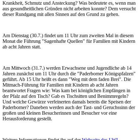
Krankheit, Schmutz und Ansteckung? Was bedeutete es, wenn man
aus gesundheitlichen Gründen nicht arbeiten konnte? Dem versucht
dieser Rundgang mit allen Sinnen auf den Grund zu gehen.
Am Dienstag (30.7.) findet um 11 Uhr zum zweiten Mal in diesem
Monat die Führung "Sagenhafte Quellen" für Familien mit Kindern
ab acht Jahren statt.
Am Mittwoch (31.7.) werden Erwachsene und Jugendliche ab 14
Jahren zunächst um 11 Uhr durch die "Paderborner Königspfalzen"
geführt. Ab 15 Uhr heißt es dann "Weg mit dem faden Brei". Die
Mitmach-Führung für Familien mit Kindern ab acht Jahren
beantwortet Fragen wie: Was kam bei königlichen Empfängen in
der Pfalz auf den Tisch? Gab es Tischsitten und Benimmregeln?
Und welche Gewürze verfeinerten damals bereits die Speisen der
Paderborner? Daneben werden auch der Tast- und Geruchssinn der
großen und kleinen Besucherinnen und Besucher vor eine
Herausforderung gestellt.
Weitere Informationen findet ihr auf der
Webseite des LWL-