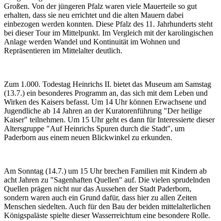
Großen. Von der jüngeren Pfalz waren viele Mauerteile so gut
erhalten, dass sie neu errichtet und die alten Mauern dabei
einbezogen werden konnten. Diese Pfalz des 11. Jahrhunderts steht
bei dieser Tour im Mittelpunkt. Im Vergleich mit der karolingischen
Anlage werden Wandel und Kontinuität im Wohnen und
Repräsentieren im Mittelalter deutlich.
Zum 1.000. Todestag Heinrichs II. bietet das Museum am Samstag
(13.7.) ein besonderes Programm an, das sich mit dem Leben und
Wirken des Kaisers befasst. Um 14 Uhr können Erwachsene und
Jugendliche ab 14 Jahren an der Kuratorenführung "Der heilige
Kaiser" teilnehmen. Um 15 Uhr geht es dann für Interessierte dieser
Altersgruppe "Auf Heinrichs Spuren durch die Stadt", um
Paderborn aus einem neuen Blickwinkel zu erkunden.
Am Sonntag (14.7.) um 15 Uhr brechen Familien mit Kindern ab
acht Jahren zu "Sagenhaften Quellen" auf. Die vielen sprudelnden
Quellen prägen nicht nur das Aussehen der Stadt Paderborn,
sondern waren auch ein Grund dafür, dass hier zu allen Zeiten
Menschen siedelten. Auch für den Bau der beiden mittelalterlichen
Königspaläste spielte dieser Wasserreichtum eine besondere Rolle.