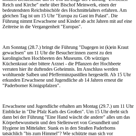
Reich und Kirche" mehr über Bischof Meinwerk, einen der
bedeutendsten Reichsbischöfe des Hochmittelalters erfahren. Am
gleichen Tag ist um 15 Uhr "Europa zu Gast im Palast". Die
Führung nimmt Erwachsene und Kinder ab acht Jahren mit auf eine
Zeitreise in die Vergangenheit "Europas".
Am Sonntag (28.7.) bringt die Führung "Dagegen ist (k)ein Kraut
gewachsen" um 11 Uhr die Besucher:innen zuerst zu den
karolingischen Hochbeeten des Museums. Ob würziges
Küchenkraut oder bittere Arznei - die Pflanzen der Hochbeete
verraten hier ihr duftendes Geheimnis. Im Anschluss werden
wohltuende Salben und Pfefferminzpastillen hergestellt. Ab 15 Uhr
erkunden Erwachsene und Jugendliche ab 14 Jahren erneut die
"Paderborner Königspfalzen".
Erwachsene und Jugendliche erhalten am Montag (29.7.) um 11 Uhr
Einblicke in "Die Pfalz Karls des Großen". Um 15 Uhr dreht sich
dann bei der Führung "Eine Hand wäscht die andere" alles um das
Körperbewusstsein und den Stellenwert von Gesundheit und
Hygiene im Mittelalter. Stank es in den Straßen Paderborns
tatsächlich "bis zum Himmel"? Wie schützte man sich vor