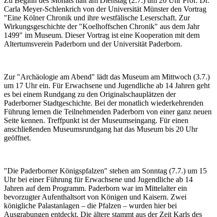
Zu Beginn des Monats hält am Dienstag (2.7.) um 20 Uhr Prof. Dr.
Carla Meyer-Schlenkrich von der Universität Münster den Vortrag
"Eine Kölner Chronik und ihre westfälische Leserschaft. Zur
Wirkungsgeschichte der "Koelhoffschen Chronik" aus dem Jahr
1499" im Museum. Dieser Vortrag ist eine Kooperation mit dem
Altertumsverein Paderborn und der Universität Paderborn.
Zur "Archäologie am Abend" lädt das Museum am Mittwoch (3.7.)
um 17 Uhr ein. Für Erwachsene und Jugendliche ab 14 Jahren geht
es bei einem Rundgang zu den Originalschauplätzen der
Paderborner Stadtgeschichte. Bei der monatlich wiederkehrenden
Führung lernen die Teilnehmenden Paderborn von einer ganz neuen
Seite kennen. Treffpunkt ist der Museumseingang. Für einen
anschließenden Museumsrundgang hat das Museum bis 20 Uhr
geöffnet.
"Die Paderborner Königspfalzen" stehen am Sonntag (7.7.) um 15
Uhr bei einer Führung für Erwachsene und Jugendliche ab 14
Jahren auf dem Programm. Paderborn war im Mittelalter ein
bevorzugter Aufenthaltsort von Königen und Kaisern. Zwei
königliche Palastanlagen – die Pfalzen – wurden hier bei
Ausgrabungen entdeckt. Die ältere stammt aus der Zeit Karls des