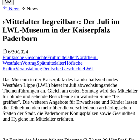
News
News
›Mittelalter begreifbar‹: Der Juli im
LWL-Museum in der Kaiserpfalz
Paderborn
6/30/2024
Fränkische Geschichte
Frühmittelalter
Nordrhein-
Westfalen
Vortrag
Spätmittelalter
Höfische
Kultur
Veranstaltung
Deutsche Geschichte
LWL
Das Museum in der Kaiserpfalz des Landschaftsverbandes
Westfalen-Lippe (LWL) bietet im Juli abwechslungsreiche
Themenführungen an. Gleich am ersten Sonntag wird das Mittelalter
für blinde und sehende Besuchende im wahrsten Sinne "be-
greifbar". Die weiteren Angebote für Erwachsene und Kinder lassen
die Teilnehmenden mehr über die verschiedenen archäologischen
Stätten der Stadt, die Paderborner Königspfalzen sowie Gesundheit
und Hygiene im Mittelalter erfahren.