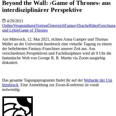
Beyond the Wall: ›Game of Thrones‹ aus
interdisziplinärer Perspektive
4/29/2021
Online
Veranstaltung
Vortrag
Österreich
Fantasy
Drache
Ritter
Forschung
und Lehre
Game of Thrones
Am Mittwoch, 12. Mai 2021, richten Anna Gamper und Thomas
Müller an der Universität Innsbruck eine virtuelle Tagung zu einem
der beliebtesten Fantasy-Franchises unserer Zeit aus. Aus
verschiedenen Perspektiven und Fachdisziplinen wird ab 9 Uhr die
fantastische Welt von George R. R. Martin via Zoom ausgiebig
diskutiert.
Das gesamte Tagungsprogramm findet ihr auf der
Webseite der Uni
Innsbruck
. Eine Anmeldung zur Zoom-Konferenz ist vorab
notwendig.