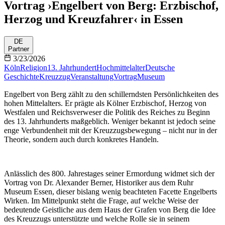
Vortrag ›Engelbert von Berg: Erzbischof,
Herzog und Kreuzfahrer‹ in Essen
DE
Partner
3/23/2026
Köln
Religion
13. Jahrhundert
Hochmittelalter
Deutsche
Geschichte
Kreuzzug
Veranstaltung
Vortrag
Museum
Engelbert von Berg zählt zu den schillerndsten Persönlichkeiten des
hohen Mittelalters. Er prägte als Kölner Erzbischof, Herzog von
Westfalen und Reichsverweser die Politik des Reiches zu Beginn
des 13. Jahrhunderts maßgeblich. Weniger bekannt ist jedoch seine
enge Verbundenheit mit der Kreuzzugsbewegung – nicht nur in der
Theorie, sondern auch durch konkretes Handeln.
Anlässlich des 800. Jahrestages seiner Ermordung widmet sich der
Vortrag von Dr. Alexander Berner, Historiker aus dem Ruhr
Museum Essen, dieser bislang wenig beachteten Facette Engelberts
Wirken. Im Mittelpunkt steht die Frage, auf welche Weise der
bedeutende Geistliche aus dem Haus der Grafen von Berg die Idee
des Kreuzzugs unterstützte und welche Rolle sie in seinem