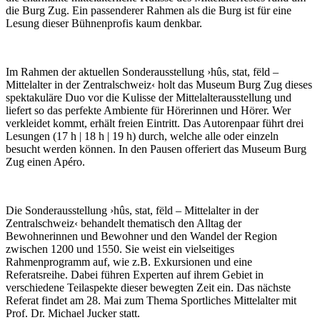
die Burg Zug. Ein passenderer Rahmen als die Burg ist für eine
Lesung dieser Bühnenprofis kaum denkbar.
Im Rahmen der aktuellen Sonderausstellung ›hûs, stat, fëld –
Mittelalter in der Zentralschweiz‹ holt das Museum Burg Zug dieses
spektakuläre Duo vor die Kulisse der Mittelalterausstellung und
liefert so das perfekte Ambiente für Hörerinnen und Hörer. Wer
verkleidet kommt, erhält freien Eintritt. Das Autorenpaar führt drei
Lesungen (17 h | 18 h | 19 h) durch, welche alle oder einzeln
besucht werden können. In den Pausen offeriert das Museum Burg
Zug einen Apéro.
Die Sonderausstellung ›hûs, stat, fëld – Mittelalter in der
Zentralschweiz‹ behandelt thematisch den Alltag der
Bewohnerinnen und Bewohner und den Wandel der Region
zwischen 1200 und 1550. Sie weist ein vielseitiges
Rahmenprogramm auf, wie z.B. Exkursionen und eine
Referatsreihe. Dabei führen Experten auf ihrem Gebiet in
verschiedene Teilaspekte dieser bewegten Zeit ein. Das nächste
Referat findet am 28. Mai zum Thema Sportliches Mittelalter mit
Prof. Dr. Michael Jucker statt.