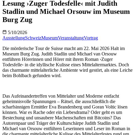
Lesung ›Zuger Todesfelle‹ mit Judith
Stadlin und Michael Orsouw im Museum
Burg Zug
5/10/2026
Ausstellung
Schweiz
Museum
Veranstaltung
Vortrag
Die mörderische Tour de Suisse macht am 22. Mai 2026 Halt im
Museum Burg Zug. Judith Stadlin und Michael van Orsouw
entführen Hörerinnen und Hörer mit ihrem Roman ›Zuger
Todesfelle
‹
in die idyllische Kulisse eines Mittelaltermarktes. Doch
das charmante mittelalterliche Ambiente wird gestört, als eine Leiche
beim Bohlbach gefunden wird.
Das Aufeinandertreffen von Mittelalter und Moderne entfacht
geheimnisvolle Spannungen – Rätsel, die ausschließlich die
scharfsinnigen Ermittler Eva Brandenberg und Goran Voltic lösen
können. War es Rache oder ein Liebesdrama? Oder geht es um
Bestechung und unsaubere Machenschaften mit Bitcoins? Das
Autorenpaar und Träger der Kulturschärpe Judith Stadlin und
Michael van Orsouw entführen Leserinnen und Leser im Roman in
die charmante mittelalterliche Kulisse des Mittelalterfestes rund um