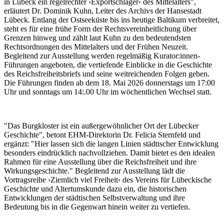
in Lübeck ein regelrechter ›Exportschlager‹ des Mittelalters",
erläutert Dr. Dominik Kuhn, Leiter des Archivs der Hansestadt
Lübeck. Entlang der Ostseeküste bis ins heutige Baltikum verbreitet,
steht es für eine frühe Form der Rechtsvereinheitlichung über
Grenzen hinweg und zählt laut Kuhn zu den bedeutendsten
Rechtsordnungen des Mittelalters und der Frühen Neuzeit.
Begleitend zur Ausstellung werden regelmäßig Kurator:innen-
Führungen angeboten, die vertiefende Einblicke in die Geschichte
des Reichsfreiheitsbriefs und seine weitreichenden Folgen geben.
Die Führungen finden ab dem 18. Mai 2026 donnerstags um 17:00
Uhr und sonntags um 14:.00 Uhr im wöchentlichen Wechsel statt.
"Das Burgkloster ist ein außergewöhnlicher Ort der Lübecker
Geschichte", betont EHM-Direktorin Dr. Felicia Sternfeld und
ergänzt: "Hier lassen sich die langen Linien städtischer Entwicklung
besonders eindrücklich nachvollziehen. Damit bietet es den idealen
Rahmen für eine Ausstellung über die Reichsfreiheit und ihre
Wirkungsgeschichte." Begleitend zur Ausstellung lädt die
Vortragsreihe ›Ziemlich viel Freiheit‹ des Vereins für Lübeckische
Geschichte und Altertumskunde dazu ein, die historischen
Entwicklungen der städtischen Selbstverwaltung und ihre
Bedeutung bis in die Gegenwart hinein weiter zu vertiefen.