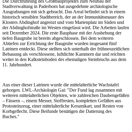
Die Durchführung des Großbauprojektes zum Neubau der
Stadtverwaltung in Paderborn hat ausgedehnte archäologische
Ausgrabungen mit sich gebracht. Das Areal befindet sich in einem
historisch sensiblen Stadtbereich, der an der Immunitätsmauer des
Klosters Abdinghof angrenzt und vom Marienplatz im Süden und
der Abdinghofstraße im Westen eingefasst wird. Die Arbeiten laufen
seit Dezember 2024. Die erste Bauphase mit der Aushebung der
tiefen Baugrube ist bereits abgeschlossen. Bei dem weiteren
Abtiefen zur Errichtung der Baugrube wurden insgesamt fünf
Latrinen entdeckt. Diese stellten sich unterhalb der frühneuzeitlichen
Bebauung als verschlossene, luftdichte Kammern dar und reichten
weiter in den Kalksteinboden des ehemaligen Steinbruchs aus dem
11. Jahrhundert.
Aus einer dieser Latrinen wurde die mittelalterliche Wachstafel
geborgen. LWL-Archäologin Gai: "Der Fund lag zusammen mit
weiteren mittelalterlichen Objekten, wie zahlreichen Daubengefäßen
– Fässern –, einem Messer, Stoffresten, kompletten Gefäßen aus
Protosteinzeug, einer mittelalterliche Keramikart, und Resten von
Korbgeflecht. Diese Beifunde bestätigen die Datierung des
Buches."