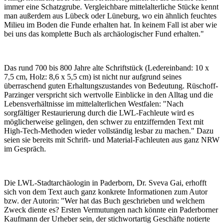
immer eine Schatzgrube. Vergleichbare mittelalterliche Stücke kennt
man außerdem aus Lübeck oder Lüneburg, wo ein ähnlich feuchtes
Milieu im Boden die Funde erhalten hat. In keinem Fall ist aber wie
bei uns das komplette Buch als archäologischer Fund erhalten."
Das rund 700 bis 800 Jahre alte Schriftstück (Ledereinband: 10 x
7,5 cm, Holz: 8,6 x 5,5 cm) ist nicht nur aufgrund seines
überraschend guten Erhaltungszustandes von Bedeutung. Rüschoff-
Parzinger verspricht sich wertvolle Einblicke in den Alltag und die
Lebensverhältnisse im mittelalterlichen Westfalen: "Nach
sorgfältiger Restaurierung durch die LWL-Fachleute wird es
möglicherweise gelingen, den schwer zu entziffernden Text mit
High-Tech-Methoden wieder vollständig lesbar zu machen." Dazu
seien sie bereits mit Schrift- und Material-Fachleuten aus ganz NRW
im Gespräch.
Die LWL-Stadtarchäologin in Paderborn, Dr. Sveva Gai, erhofft
sich von dem Text auch ganz konkrete Informationen zum Autor
bzw. der Autorin: "Wer hat das Buch geschrieben und welchem
Zweck diente es? Ersten Vermutungen nach könnte ein Paderborner
Kaufmann der Urheber sein, der stichwortartig Geschäfte notierte