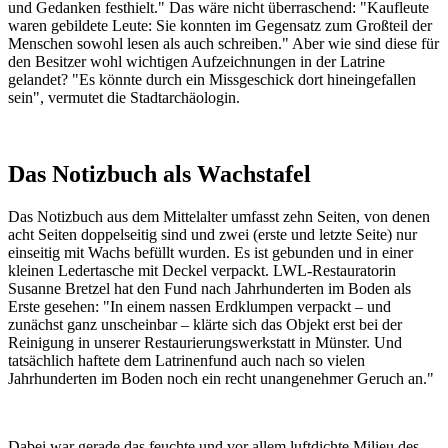
und Gedanken festhielt." Das wäre nicht überraschend: "Kaufleute
waren gebildete Leute: Sie konnten im Gegensatz zum Großteil der
Menschen sowohl lesen als auch schreiben." Aber wie sind diese für
den Besitzer wohl wichtigen Aufzeichnungen in der Latrine
gelandet? "Es könnte durch ein Missgeschick dort hineingefallen
sein", vermutet die Stadtarchäologin.
Das Notizbuch als Wachstafel
Das Notizbuch aus dem Mittelalter umfasst zehn Seiten, von denen
acht Seiten doppelseitig sind und zwei (erste und letzte Seite) nur
einseitig mit Wachs befüllt wurden. Es ist gebunden und in einer
kleinen Ledertasche mit Deckel verpackt. LWL-Restauratorin
Susanne Bretzel hat den Fund nach Jahrhunderten im Boden als
Erste gesehen: "In einem nassen Erdklumpen verpackt – und
zunächst ganz unscheinbar – klärte sich das Objekt erst bei der
Reinigung in unserer Restaurierungswerkstatt in Münster. Und
tatsächlich haftete dem Latrinenfund auch nach so vielen
Jahrhunderten im Boden noch ein recht unangenehmer Geruch an."
Dabei war gerade das feuchte und vor allem luftdichte Milieu des