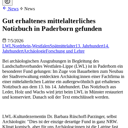
News
News
Gut erhaltenes mittelalterliches
Notizbuch in Paderborn gefunden
7/5/2026
LWL
Nordrhein-Westfalen
Spätmittelalter
13. Jahrhundert
14.
Jahrhundert
Archäologie
Forschung und Lehre
Bei archäologischen Ausgrabungen in Begleitung des
Landschaftsverbandes Westfalen-Lippe (LWL) ist in Paderborn ein
besonderer Fund gelungen: Im Zuge von Bauarbeiten zum Neubau
der Stadtverwaltung entdeckten Archäolog:innen einer Fachfirma in
einer mittelalterlichen Latrine ein außergewöhnlich gut erhaltenes
Notizbuch aus dem 13. bis 14. Jahrhundert. Das Notizbuch aus
Leder, Holz und Wachs wird jetzt beim LWL in Münster restauriert
und konserviert. Danach soll der Text entschlüsselt werden.
LWL-Kulturdezernentin Dr. Barbara Rüschoff-Parzinger, selbst
Archäologin: "Dies ist der einzige derartige Fund in ganz NRW.
Klingt komisch, aber für uns Archäolog:innen ist die Latrine fast