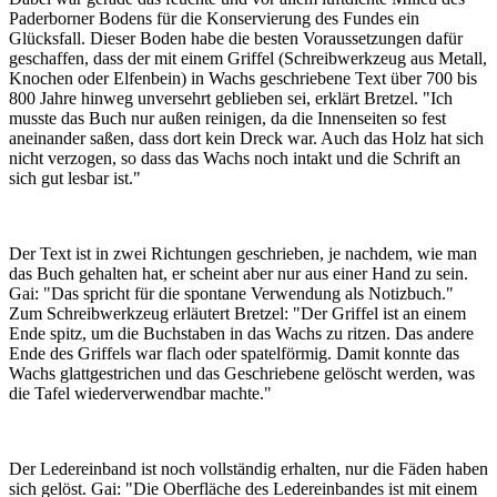
Paderborner Bodens für die Konservierung des Fundes ein
Glücksfall. Dieser Boden habe die besten Voraussetzungen dafür
geschaffen, dass der mit einem Griffel (Schreibwerkzeug aus Metall,
Knochen oder Elfenbein) in Wachs geschriebene Text über 700 bis
800 Jahre hinweg unversehrt geblieben sei, erklärt Bretzel. "Ich
musste das Buch nur außen reinigen, da die Innenseiten so fest
aneinander saßen, dass dort kein Dreck war. Auch das Holz hat sich
nicht verzogen, so dass das Wachs noch intakt und die Schrift an
sich gut lesbar ist."
Der Text ist in zwei Richtungen geschrieben, je nachdem, wie man
das Buch gehalten hat, er scheint aber nur aus einer Hand zu sein.
Gai: "Das spricht für die spontane Verwendung als Notizbuch."
Zum Schreibwerkzeug erläutert Bretzel: "Der Griffel ist an einem
Ende spitz, um die Buchstaben in das Wachs zu ritzen. Das andere
Ende des Griffels war flach oder spatelförmig. Damit konnte das
Wachs glattgestrichen und das Geschriebene gelöscht werden, was
die Tafel wiederverwendbar machte."
Der Ledereinband ist noch vollständig erhalten, nur die Fäden haben
sich gelöst. Gai: "Die Oberfläche des Ledereinbandes ist mit einem