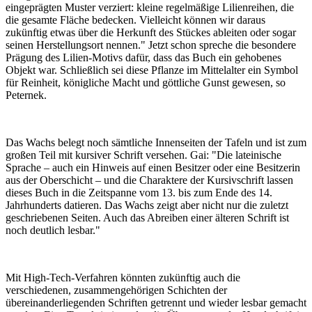
eingeprägten Muster verziert: kleine regelmäßige Lilienreihen, die
die gesamte Fläche bedecken. Vielleicht können wir daraus
zukünftig etwas über die Herkunft des Stückes ableiten oder sogar
seinen Herstellungsort nennen." Jetzt schon spreche die besondere
Prägung des Lilien-Motivs dafür, dass das Buch ein gehobenes
Objekt war. Schließlich sei diese Pflanze im Mittelalter ein Symbol
für Reinheit, königliche Macht und göttliche Gunst gewesen, so
Peternek.
Das Wachs belegt noch sämtliche Innenseiten der Tafeln und ist zum
großen Teil mit kursiver Schrift versehen. Gai: "Die lateinische
Sprache – auch ein Hinweis auf einen Besitzer oder eine Besitzerin
aus der Oberschicht – und die Charaktere der Kursivschrift lassen
dieses Buch in die Zeitspanne vom 13. bis zum Ende des 14.
Jahrhunderts datieren. Das Wachs zeigt aber nicht nur die zuletzt
geschriebenen Seiten. Auch das Abreiben einer älteren Schrift ist
noch deutlich lesbar."
Mit High-Tech-Verfahren könnten zukünftig auch die
verschiedenen, zusammengehörigen Schichten der
übereinanderliegenden Schriften getrennt und wieder lesbar gemacht