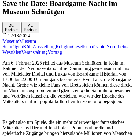
Save the Date: Boardgame-Nacht im
Museum Schnütgen
BO
MU
Partner
Partner
12/18/2024
Museum
Museum
Schnütgen
Köln
Ausstellung
Religion
Gesellschaftsspiel
Nordrhein-
Westfalen
Veranstaltung
Vortrag
Am 6. Februar 2025 richtet das Museum Schnütgen in Köln im
Rahmen der Neupräsentation ihrer Sammlung gemeinsam mit uns
von Mittelalter Digital und Lukas von Boardgame Historian von
17:00 bis 22:00 Uhr ein ganz besonderes Event aus: die Boargame-
Nacht. Große wie kleine Fans von Brettspielen können diese direkt
im Museum ausprobieren und gleichzeitig die Sammlung besuchen
und Vorträgen lauschen, die vorstellen, wie wir der Epoche des
Mittelalters in ihrer populärkulturellen Inszenierung begegnen.
Es geht also um Spiele, die ein mehr oder weniger fantastisches
Mittelalter ins Hier und Jetzt holen. Populärkulturelle und
spielerische Zugänge bringen hierzulande Millionen von Menschen