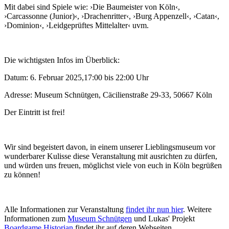
Mit dabei sind Spiele wie: ›Die Baumeister von Köln‹,
›Carcassonne (Junior)‹, ›Drachenritter‹, ›Burg Appenzell‹, ›Catan‹,
›Dominion‹, ›Leidgeprüftes Mittelalter‹ uvm.
Die wichtigsten Infos im Überblick:
Datum:
6. Februar 2025,17:00 bis 22:00 Uhr
Adresse:
Museum Schnütgen, Cäcilienstraße 29-33, 50667 Köln
Der
Eintritt
ist frei!
Wir sind begeistert davon, in einem unserer Lieblingsmuseum vor
wunderbarer Kulisse diese Veranstaltung mit ausrichten zu dürfen,
und würden uns freuen, möglichst viele von euch in Köln begrüßen
zu können!
Alle Informationen zur Veranstaltung
findet ihr nun hier
. Weitere
Informationen zum
Museum Schnütgen
und Lukas' Projekt
Boardgame Historian
findet ihr auf deren Webseiten.