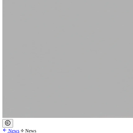
News
News