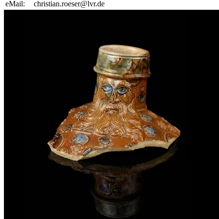
eMail:
christian.roeser@lvr.de