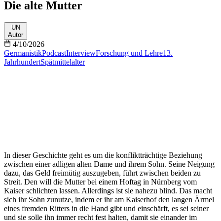
Die alte Mutter
UN
Autor
4/10/2026
Germanistik
Podcast
Interview
Forschung und Lehre
13.
Jahrhundert
Spätmittelalter
In dieser Geschichte geht es um die konfliktträchtige Beziehung
zwischen einer adligen alten Dame und ihrem Sohn. Seine Neigung
dazu, das Geld freimütig auszugeben, führt zwischen beiden zu
Streit. Den will die Mutter bei einem Hoftag in Nürnberg vom
Kaiser schlichten lassen. Allerdings ist sie nahezu blind. Das macht
sich ihr Sohn zunutze, indem er ihr am Kaiserhof den langen Ärmel
eines fremden Ritters in die Hand gibt und einschärft, es sei seiner
und sie solle ihn immer recht fest halten, damit sie einander im