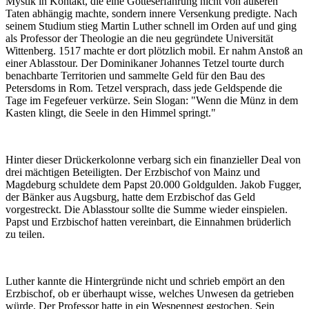
Mystik in Kontakt, die eine Gotteserfahrung nicht von äußeren
Taten abhängig machte, sondern innere Versenkung predigte. Nach
seinem Studium stieg Martin Luther schnell im Orden auf und ging
als Professor der Theologie an die neu gegründete Universität
Wittenberg. 1517 machte er dort plötzlich mobil. Er nahm Anstoß an
einer Ablasstour. Der Dominikaner Johannes Tetzel tourte durch
benachbarte Territorien und sammelte Geld für den Bau des
Petersdoms in Rom. Tetzel versprach, dass jede Geldspende die
Tage im Fegefeuer verkürze. Sein Slogan: "Wenn die Münz in dem
Kasten klingt, die Seele in den Himmel springt."
Hinter dieser Drückerkolonne verbarg sich ein finanzieller Deal von
drei mächtigen Beteiligten. Der Erzbischof von Mainz und
Magdeburg schuldete dem Papst 20.000 Goldgulden. Jakob Fugger,
der Bänker aus Augsburg, hatte dem Erzbischof das Geld
vorgestreckt. Die Ablasstour sollte die Summe wieder einspielen.
Papst und Erzbischof hatten vereinbart, die Einnahmen brüderlich
zu teilen.
Luther kannte die Hintergründe nicht und schrieb empört an den
Erzbischof, ob er überhaupt wisse, welches Unwesen da getrieben
würde. Der Professor hatte in ein Wespennest gestochen. Sein