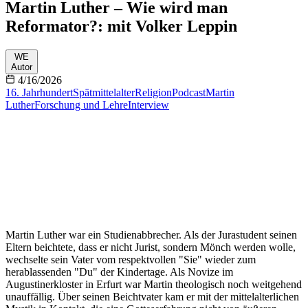
Martin Luther – Wie wird man
Reformator?: mit Volker Leppin
WE
Autor
4/16/2026
16. Jahrhundert
Spätmittelalter
Religion
Podcast
Martin
Luther
Forschung und Lehre
Interview
Martin Luther war ein Studienabbrecher. Als der Jurastudent seinen
Eltern beichtete, dass er nicht Jurist, sondern Mönch werden wolle,
wechselte sein Vater vom respektvollen "Sie" wieder zum
herablassenden "Du" der Kindertage. Als Novize im
Augustinerkloster in Erfurt war Martin theologisch noch weitgehend
unauffällig. Über seinen Beichtvater kam er mit der mittelalterlichen