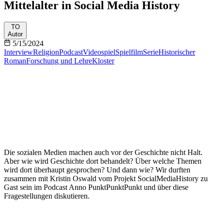
Mittelalter in Social Media History
TO
Autor
5/15/2024
Interview
Religion
Podcast
Videospiel
Spielfilm
Serie
Historischer
Roman
Forschung und Lehre
Kloster
Die sozialen Medien machen auch vor der Geschichte nicht Halt.
Aber wie wird Geschichte dort behandelt? Über welche Themen
wird dort überhaupt gesprochen? Und dann wie? Wir durften
zusammen mit Kristin Oswald vom Projekt SocialMediaHistory zu
Gast sein im Podcast Anno PunktPunktPunkt und über diese
Fragestellungen diskutieren.