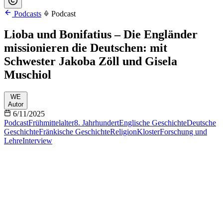
Podcasts
Podcast
Lioba und Bonifatius – Die Engländer
missionieren die Deutschen: mit
Schwester Jakoba Zöll und Gisela
Muschiol
WE
Autor
6/11/2025
Podcast
Frühmittelalter
8. Jahrhundert
Englische Geschichte
Deutsche
Geschichte
Fränkische Geschichte
Religion
Kloster
Forschung und
Lehre
Interview