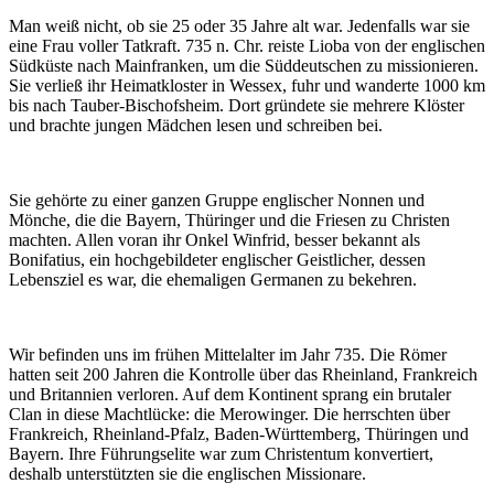
Man weiß nicht, ob sie 25 oder 35 Jahre alt war. Jedenfalls war sie
eine Frau voller Tatkraft. 735 n. Chr. reiste Lioba von der englischen
Südküste nach Mainfranken, um die Süddeutschen zu missionieren.
Sie verließ ihr Heimatkloster in Wessex, fuhr und wanderte 1000 km
bis nach Tauber-Bischofsheim. Dort gründete sie mehrere Klöster
und brachte jungen Mädchen lesen und schreiben bei.
Sie gehörte zu einer ganzen Gruppe englischer Nonnen und
Mönche, die die Bayern, Thüringer und die Friesen zu Christen
machten. Allen voran ihr Onkel Winfrid, besser bekannt als
Bonifatius, ein hochgebildeter englischer Geistlicher, dessen
Lebensziel es war, die ehemaligen Germanen zu bekehren.
Wir befinden uns im frühen Mittelalter im Jahr 735. Die Römer
hatten seit 200 Jahren die Kontrolle über das Rheinland, Frankreich
und Britannien verloren. Auf dem Kontinent sprang ein brutaler
Clan in diese Machtlücke: die Merowinger. Die herrschten über
Frankreich, Rheinland-Pfalz, Baden-Württemberg, Thüringen und
Bayern. Ihre Führungselite war zum Christentum konvertiert,
deshalb unterstützten sie die englischen Missionare.