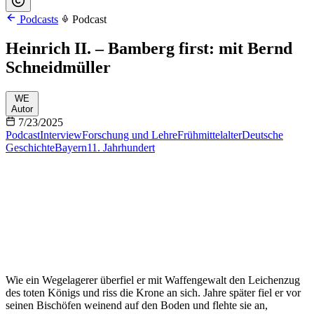
Podcasts
Podcast
Heinrich II. – Bamberg first: mit Bernd
Schneidmüller
WE
Autor
7/23/2025
Podcast
Interview
Forschung und Lehre
Frühmittelalter
Deutsche
Geschichte
Bayern
11. Jahrhundert
Wie ein Wegelagerer überfiel er mit Waffengewalt den Leichenzug
des toten Königs und riss die Krone an sich. Jahre später fiel er vor
seinen Bischöfen weinend auf den Boden und flehte sie an,