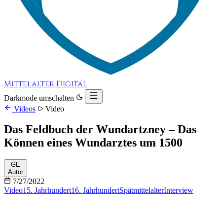
Mittelalter Digital
Darkmode umschalten
Videos
Video
Das Feldbuch der Wundartzney – Das
Können eines Wundarztes um 1500
GE
Autor
7/27/2022
Video
15. Jahrhundert
16. Jahrhundert
Spätmittelalter
Interview