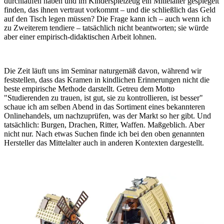
durchlaufen haben und im Kinderspielzeug ein Mittelalter gespiegelt
finden, das ihnen vertraut vorkommt – und die schließlich das Geld
auf den Tisch legen müssen? Die Frage kann ich – auch wenn ich
zu Zweiterem tendiere – tatsächlich nicht beantworten; sie würde
aber einer empirisch-didaktischen Arbeit lohnen.
Die Zeit läuft uns im Seminar naturgemäß davon, während wir
feststellen, dass das Kramen in kindlichen Erinnerungen nicht die
beste empirische Methode darstellt. Getreu dem Motto
"Studierenden zu trauen, ist gut, sie zu kontrollieren, ist besser"
schaue ich am selben Abend in das Sortiment eines bekannteren
Onlinehandels, um nachzuprüfen, was der Markt so her gibt. Und
tatsächlich: Burgen, Drachen, Ritter, Waffen. Maßgeblich. Aber
nicht nur. Nach etwas Suchen finde ich bei den oben genannten
Hersteller das Mittelalter auch in anderen Kontexten dargestellt.