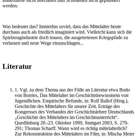
Bauernhöfe nicht überfallen und Schmieden nicht geplündert
werden.
Was bedeutet das? Immerhin soviel, dass das Mittelalter heute
durchaus auch als friedlich imaginiert wird. Vielleicht kann sich die
Spielzeugindustrie doch trauen, die ausgetretenen Kriegspfade zu
verlassen und neue Wege einzuschlagen...
Literatur
1.
Vgl. zu dem Thema aus der Fülle an Literatur etwa Bodo
von Borries, Das Mittelalter im Geschichtsbewusstsein von
Jugendlichen. Empirische Befunde, in: Rolf Ballof (Hrsg.),
Geschichte des Mittelalters für unsere Zeit. Erträge des
Kongresses des Verbandes der Geschichtslehrer Deutschlands
„Geschichte des Mittelalters im Geschichtsunterricht“.
Quedlinburg 20.-23. Oktober 1999, Stuttgart 2003, S. 279-
291; Thomas Scharff, Wann wird es richtig mittelalterlich?
Zur Rekonstruktion des Mittelalters im Film, in: Mischa Meier