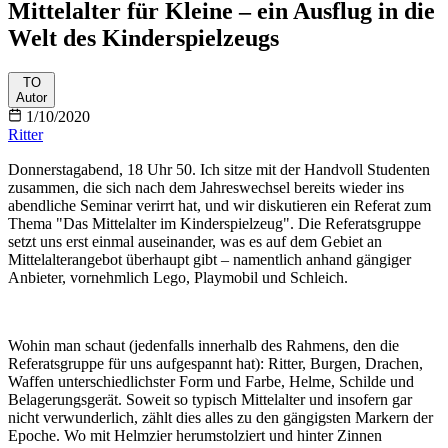
Mittelalter für Kleine – ein Ausflug in die
Welt des Kinderspielzeugs
TO
Autor
1/10/2020
Ritter
Donnerstagabend, 18 Uhr 50. Ich sitze mit der Handvoll Studenten
zusammen, die sich nach dem Jahreswechsel bereits wieder ins
abendliche Seminar verirrt hat, und wir diskutieren ein Referat zum
Thema "Das Mittelalter im Kinderspielzeug". Die Referatsgruppe
setzt uns erst einmal auseinander, was es auf dem Gebiet an
Mittelalterangebot überhaupt gibt – namentlich anhand gängiger
Anbieter, vornehmlich Lego, Playmobil und Schleich.
Wohin man schaut (jedenfalls innerhalb des Rahmens, den die
Referatsgruppe für uns aufgespannt hat): Ritter, Burgen, Drachen,
Waffen unterschiedlichster Form und Farbe, Helme, Schilde und
Belagerungsgerät. Soweit so typisch Mittelalter und insofern gar
nicht verwunderlich, zählt dies alles zu den gängigsten Markern der
Epoche. Wo mit Helmzier herumstolziert und hinter Zinnen