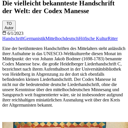
Die vielleicht bekannteste Handschrift
der Welt: der Codex Manesse
TO
Autor
6/1/2023
Handschrift
Germanistik
Mittelhochdeutsch
Höfische Kultur
Ritter
Eine der berühmtesten Handschriften des Mittelalters steht anlässlich
ihrer Aufnahme in das UNESCO-Weltkulturerbe diesen Monat im
Mittelpunkt: der von Johann Jakob Bodmer (1698-1783) benannte
Codex Manesse bzw. die große Heidelberger Liederhandschrift C,
bezeichnet nach ihrem Aufenthaltsort in der Universitätsbibliothek
von Heidelberg in Abgrenzung zu der dort sich ebenfalls
befindenden kleinen Liederhandschrift. Der Codex Manesse ist
nicht nur die bedeutendste deutsche Liederhandschrift, ohne die
unsere Kenntnisse über den mittelhochdeutschen Minnesang und
Sangspruch weit fragmentierter wäre, sie ist insbesondere aufgrund
ihrer reichhaltigen miniatürlichen Ausmalung weit über den Kreis
der Altgermanisten bekannt.