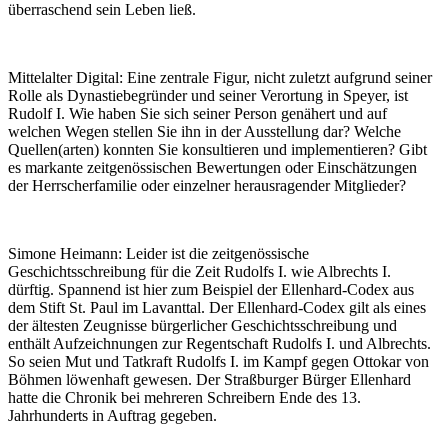
überraschend sein Leben ließ.
Mittelalter Digital:
Eine zentrale Figur, nicht zuletzt aufgrund seiner
Rolle als Dynastiebegründer und seiner Verortung in Speyer, ist
Rudolf I. Wie haben Sie sich seiner Person genähert und auf
welchen Wegen stellen Sie ihn in der Ausstellung dar? Welche
Quellen(arten) konnten Sie konsultieren und implementieren? Gibt
es markante zeitgenössischen Bewertungen oder Einschätzungen
der Herrscherfamilie oder einzelner herausragender Mitglieder?
Simone Heimann:
Leider ist die zeitgenössische
Geschichtsschreibung für die Zeit Rudolfs I. wie Albrechts I.
dürftig. Spannend ist hier zum Beispiel der Ellenhard-Codex aus
dem Stift St. Paul im Lavanttal. Der Ellenhard-Codex gilt als eines
der ältesten Zeugnisse bürgerlicher Geschichtsschreibung und
enthält Aufzeichnungen zur Regentschaft Rudolfs I. und Albrechts.
So seien Mut und Tatkraft Rudolfs I. im Kampf gegen Ottokar von
Böhmen löwenhaft gewesen. Der Straßburger Bürger Ellenhard
hatte die Chronik bei mehreren Schreibern Ende des 13.
Jahrhunderts in Auftrag gegeben.