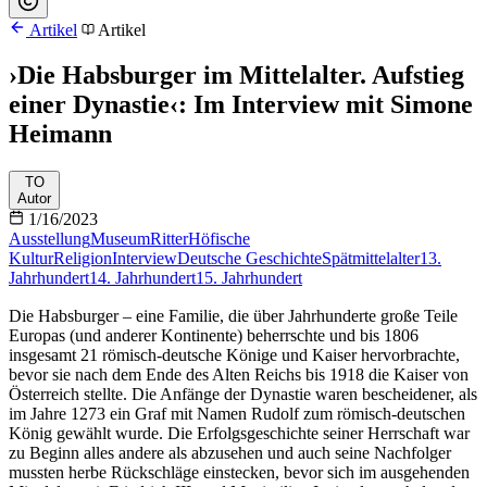
Artikel
Artikel
›Die Habsburger im Mittelalter. Aufstieg
einer Dynastie‹: Im Interview mit Simone
Heimann
TO
Autor
1/16/2023
Ausstellung
Museum
Ritter
Höfische
Kultur
Religion
Interview
Deutsche Geschichte
Spätmittelalter
13.
Jahrhundert
14. Jahrhundert
15. Jahrhundert
Die Habsburger – eine Familie, die über Jahrhunderte große Teile
Europas (und anderer Kontinente) beherrschte und bis 1806
insgesamt 21 römisch-deutsche Könige und Kaiser hervorbrachte,
bevor sie nach dem Ende des Alten Reichs bis 1918 die Kaiser von
Österreich stellte. Die Anfänge der Dynastie waren bescheidener, als
im Jahre 1273 ein Graf mit Namen Rudolf zum römisch-deutschen
König gewählt wurde. Die Erfolgsgeschichte seiner Herrschaft war
zu Beginn alles andere als abzusehen und auch seine Nachfolger
mussten herbe Rückschläge einstecken, bevor sich im ausgehenden