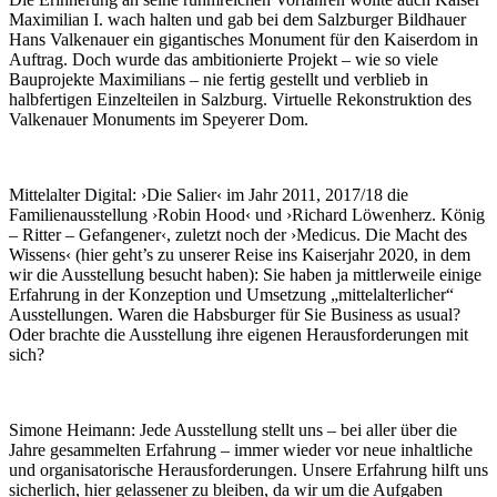
Maximilian I. wach halten und gab bei dem Salzburger Bildhauer
Hans Valkenauer ein gigantisches Monument für den Kaiserdom in
Auftrag. Doch wurde das ambitionierte Projekt – wie so viele
Bauprojekte Maximilians – nie fertig gestellt und verblieb in
halbfertigen Einzelteilen in Salzburg. Virtuelle Rekonstruktion des
Valkenauer Monuments im Speyerer Dom.
Mittelalter Digital:
›Die Salier‹ im Jahr 2011, 2017/18 die
Familienausstellung ›Robin Hood‹ und ›Richard Löwenherz. König
– Ritter – Gefangener‹, zuletzt noch der ›Medicus. Die Macht des
Wissens‹ (hier geht’s zu unserer Reise ins Kaiserjahr 2020, in dem
wir die Ausstellung besucht haben): Sie haben ja mittlerweile einige
Erfahrung in der Konzeption und Umsetzung „mittelalterlicher“
Ausstellungen. Waren die Habsburger für Sie Business as usual?
Oder brachte die Ausstellung ihre eigenen Herausforderungen mit
sich?
Simone Heimann:
Jede Ausstellung stellt uns – bei aller über die
Jahre gesammelten Erfahrung – immer wieder vor neue inhaltliche
und organisatorische Herausforderungen. Unsere Erfahrung hilft uns
sicherlich, hier gelassener zu bleiben, da wir um die Aufgaben