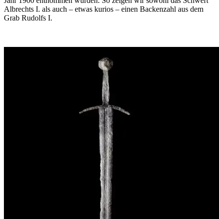
Jahr 1900 entnommen wurden. So zeigen wir sowohl das Schwert
Albrechts I. als auch – etwas kurios – einen Backenzahl aus dem
Grab Rudolfs I.