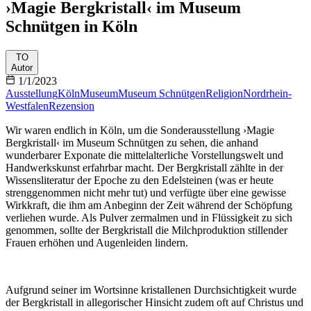
›Magie Bergkristall‹ im Museum
Schnütgen in Köln
TO
Autor
1/1/2023
Ausstellung
Köln
Museum
Museum Schnütgen
Religion
Nordrhein-
Westfalen
Rezension
Wir waren endlich in Köln, um die Sonderausstellung ›Magie
Bergkristall‹ im Museum Schnütgen zu sehen, die anhand
wunderbarer Exponate die mittelalterliche Vorstellungswelt und
Handwerkskunst erfahrbar macht. Der Bergkristall zählte in der
Wissensliteratur der Epoche zu den Edelsteinen (was er heute
strenggenommen nicht mehr tut) und verfügte über eine gewisse
Wirkkraft, die ihm am Anbeginn der Zeit während der Schöpfung
verliehen wurde. Als Pulver zermalmen und in Flüssigkeit zu sich
genommen, sollte der Bergkristall die Milchproduktion stillender
Frauen erhöhen und Augenleiden lindern.
Aufgrund seiner im Wortsinne kristallenen Durchsichtigkeit wurde
der Bergkristall in allegorischer Hinsicht zudem oft auf Christus und