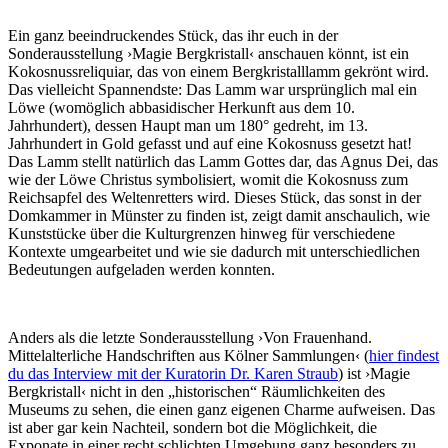
Ein ganz beeindruckendes Stück, das ihr euch in der
Sonderausstellung ›Magie Bergkristall‹ anschauen könnt, ist ein
Kokosnussreliquiar, das von einem Bergkristalllamm gekrönt wird.
Das vielleicht Spannendste: Das Lamm war ursprünglich mal ein
Löwe (womöglich abbasidischer Herkunft aus dem 10.
Jahrhundert), dessen Haupt man um 180° gedreht, im 13.
Jahrhundert in Gold gefasst und auf eine Kokosnuss gesetzt hat!
Das Lamm stellt natürlich das Lamm Gottes dar, das Agnus Dei, das
wie der Löwe Christus symbolisiert, womit die Kokosnuss zum
Reichsapfel des Weltenretters wird. Dieses Stück, das sonst in der
Domkammer in Münster zu finden ist, zeigt damit anschaulich, wie
Kunststücke über die Kulturgrenzen hinweg für verschiedene
Kontexte umgearbeitet und wie sie dadurch mit unterschiedlichen
Bedeutungen aufgeladen werden konnten.
Anders als die letzte Sonderausstellung ›Von Frauenhand.
Mittelalterliche Handschriften aus Kölner Sammlungen‹ (
hier findest
du das Interview mit der Kuratorin Dr. Karen Straub
) ist ›Magie
Bergkristall‹ nicht in den „historischen“ Räumlichkeiten des
Museums zu sehen, die einen ganz eigenen Charme aufweisen. Das
ist aber gar kein Nachteil, sondern bot die Möglichkeit, die
Exponate in einer recht schlichten Umgebung ganz besonders zu