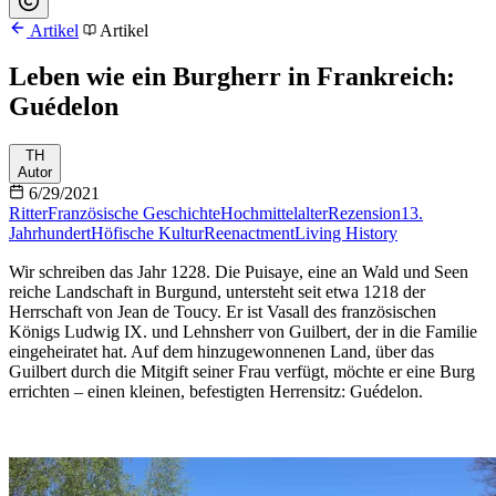
Artikel
Artikel
Leben wie ein Burgherr in Frankreich:
Guédelon
TH
Autor
6/29/2021
Ritter
Französische Geschichte
Hochmittelalter
Rezension
13.
Jahrhundert
Höfische Kultur
Reenactment
Living History
Wir schreiben das Jahr 1228. Die Puisaye, eine an Wald und Seen
reiche Landschaft in Burgund, untersteht seit etwa 1218 der
Herrschaft von Jean de Toucy. Er ist Vasall des französischen
Königs Ludwig IX. und Lehnsherr von Guilbert, der in die Familie
eingeheiratet hat. Auf dem hinzugewonnenen Land, über das
Guilbert durch die Mitgift seiner Frau verfügt, möchte er eine Burg
errichten – einen kleinen, befestigten Herrensitz: Guédelon.