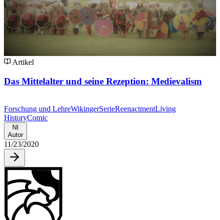
Artikel
Das Mittelalter und seine Rezeption: Medievalism
Forschung und Lehre
Wikinger
Serie
Reenactment
Living
History
Comic
NI
Autor
11/23/2020