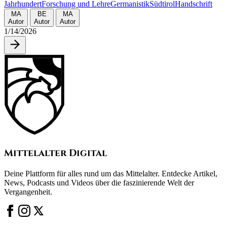
Jahrhundert
Forschung und Lehre
Germanistik
Südtirol
Handschrift
MA
BE
MA
Autor
Autor
Autor
1/14/2026
Mittelalter Digital
Deine Plattform für alles rund um das Mittelalter. Entdecke Artikel,
News, Podcasts und Videos über die faszinierende Welt der
Vergangenheit.