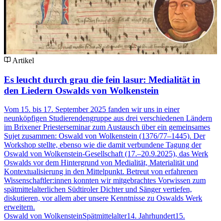
Artikel
Es leucht durch grau die fein lasur: Medialität in
den Liedern Oswalds von Wolkenstein
Vom 15. bis 17. September 2025 fanden wir uns in einer
neunköpfigen Studierendengruppe aus drei verschiedenen Ländern
im Brixener Priesterseminar zum Austausch über ein gemeinsames
Sujet zusammen: Oswald von Wolkenstein (1376/77–1445). Der
Workshop stellte, ebenso wie die damit verbundene Tagung der
Oswald von Wolkenstein-Gesellschaft (17.–20.9.2025), das Werk
Oswalds vor dem Hintergrund von Medialität, Materialität und
Kontextualisierung in den Mittelpunkt. Betreut von erfahrenen
Wissenschaftler:innen konnten wir mitgebrachtes Vorwissen zum
spätmittelalterlichen Südtiroler Dichter und Sänger vertiefen,
diskutieren, vor allem aber unsere Kenntnisse zu Oswalds Werk
erweitern.
Oswald von Wolkenstein
Spätmittelalter
14. Jahrhundert
15.