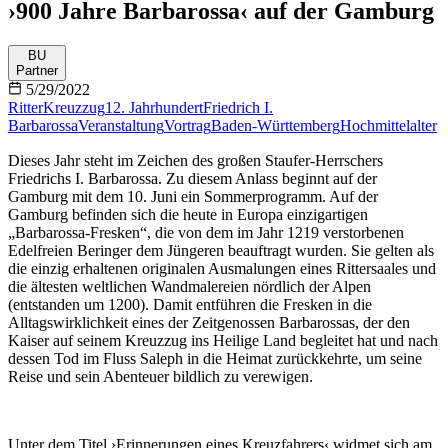
›900 Jahre Barbarossa‹ auf der Gamburg
BU
Partner
5/29/2022
Ritter
Kreuzzug
12. Jahrhundert
Friedrich I.
Barbarossa
Veranstaltung
Vortrag
Baden-Württemberg
Hochmittelalter
Dieses Jahr steht im Zeichen des großen Staufer-Herrschers
Friedrichs I. Barbarossa. Zu diesem Anlass beginnt auf der
Gamburg mit dem 10. Juni ein Sommerprogramm. Auf der
Gamburg befinden sich die heute in Europa einzigartigen
„Barbarossa-Fresken“, die von dem im Jahr 1219 verstorbenen
Edelfreien Beringer dem Jüngeren beauftragt wurden. Sie gelten als
die einzig erhaltenen originalen Ausmalungen eines Rittersaales und
die ältesten weltlichen Wandmalereien nördlich der Alpen
(entstanden um 1200). Damit entführen die Fresken in die
Alltagswirklichkeit eines der Zeitgenossen Barbarossas, der den
Kaiser auf seinem Kreuzzug ins Heilige Land begleitet hat und nach
dessen Tod im Fluss Saleph in die Heimat zurückkehrte, um seine
Reise und sein Abenteuer bildlich zu verewigen.
Unter dem Titel ›Erinnerungen eines Kreuzfahrers‹ widmet sich am