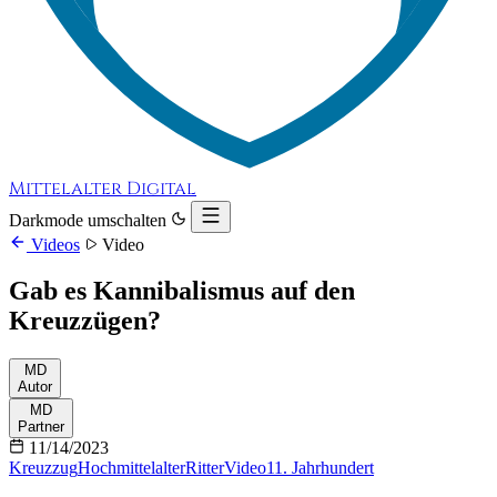
Mittelalter Digital
Darkmode umschalten
Videos
Video
Gab es Kannibalismus auf den
Kreuzzügen?
MD
Autor
MD
Partner
11/14/2023
Kreuzzug
Hochmittelalter
Ritter
Video
11. Jahrhundert