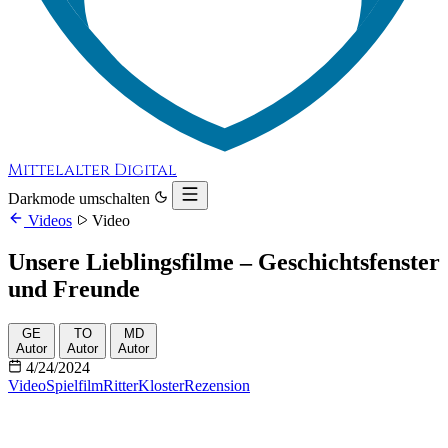
Mittelalter Digital
Darkmode umschalten
Videos
Video
Unsere Lieblingsfilme – Geschichtsfenster
und Freunde
GE
TO
MD
Autor
Autor
Autor
4/24/2024
Video
Spielfilm
Ritter
Kloster
Rezension