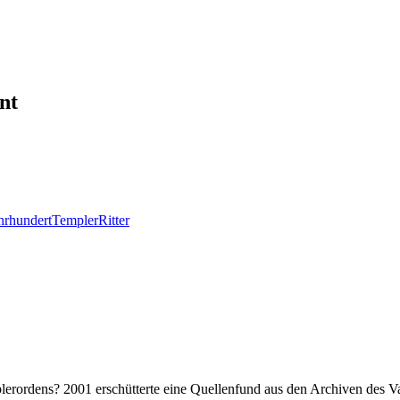
nt
hrhundert
Templer
Ritter
erordens? 2001 erschütterte eine Quellenfund aus den Archiven des Va