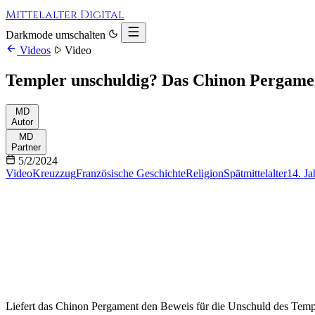
Mittelalter Digital
Darkmode umschalten
Videos
Video
Templer unschuldig? Das Chinon Pergame
MD
Autor
MD
Partner
5/2/2024
Video
Kreuzzug
Französische Geschichte
Religion
Spätmittelalter
14. Ja
Liefert das Chinon Pergament den Beweis für die Unschuld des Templ