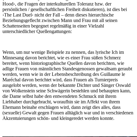
Hood‹, die Fragen der interkulturellen Toleranz bzw. der
persönlichen / gesellschaftlichen Freiheit diskutieren), ist dies bei
›The Last Duel‹ nicht der Fall – denn dieses hierarchische
Beziehungsgeflecht zwischen Mann und Frau mit all seinen
Schattenseiten begegnet regelmäßig in einer Vielzahl
unterschiedlicher Quellengattungen:
Wenn, um nur wenige Beispiele zu nennen, das lyrische Ich im
Minnesang davon berichtet, wie es einer Frau süßen Schmerz
bereitet, wenn historiographische Quellen davon berichten, wie
adlige Frauen von männlichen Standesgenossen gewaltsam geraubt
werden, wenn wie in der Lebensbeschreibung des Guillaume le
Maréchal davon berichtet wird, dass Frauen als Turnierpreis
ausgelobt werden, wenn der bekannte Dichter und Sänger Oswald
von Wolkenstein seine Schwägerin bestehlen und behaupten kann,
die Dame selbst habe den entwendeten Schmuck mit ihrem
Liebhaber durchgebracht, woraufhin sie im Affekt von ihrem
Ehemann beinahe erschlagen wird, dann zeigt dies alles, dass
(sexuelle) Gewalt gegen Frauen alltäglich war und in verschiedenen
Akzentuierungen schön- und kleingeredet werden konnte.