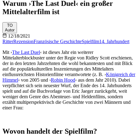
Warum ›The Last Duel‹ ein großer
Mittelalterfilm ist
TO
Autor
12/18/2021
Ritter
Rezension
Französische Geschichte
Spielfilm
14. Jahrhundert
Mit ›
The Last Duel
‹ ist dieses Jahr ein weiterer
Mittelalterblockbuster unter der Regie von Ridley Scott erschienen,
der in den letzten Jahrzehnten die wohl bekanntesten und mit Blick
auf die populärkulturellen Inszenierungen des Mittelalters
einflussreichsten Historienfilme verantwortete (z. B. ›
Königreich der
Himmel
‹ von 2005 und ›
Robin Hood
‹ aus dem Jahr 2010). Dabei
verpflichtet sich sein neuester Wurf, der Ende des 14. Jahrhunderts
spielt und auf die Buchvorlage von Eric Jaeger zurückgeht, weit
weniger dem Genre des Abenteuer- und Heldenfilms, sondern
erzählt multiperspektivisch die Geschichte von zwei Männern und
einer Frau:
Wovon handelt der Spielfilm?