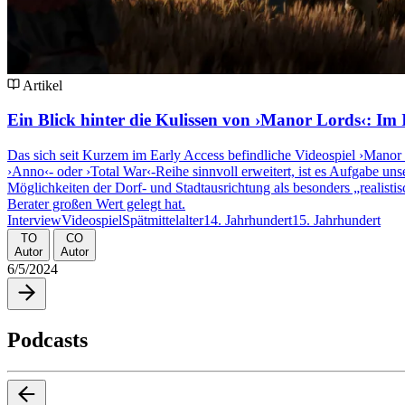
Artikel
Ein Blick hinter die Kulissen von ›Manor Lords‹: Im
Das sich seit Kurzem im Early Access befindliche Videospiel ›Manor L
›Anno‹- oder ›Total War‹-Reihe sinnvoll erweitert, ist es Aufgabe u
Möglichkeiten der Dorf- und Stadtausrichtung als besonders „realist
Berater großen Wert gelegt hat.
Interview
Videospiel
Spätmittelalter
14. Jahrhundert
15. Jahrhundert
TO
CO
Autor
Autor
6/5/2024
Podcasts