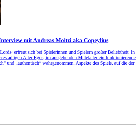
 Interview mit Andreas Moitzi aka Copeylius
ords‹ erfreut sich bei Spielerinnen und Spielern großer Beliebtheit. I
nseres adligen Alter Egos, im ausgehenden Mittelalter ein funktionier
isch“ und „authentisch“ wahrgenommen, Aspekte des Spiels, auf die der