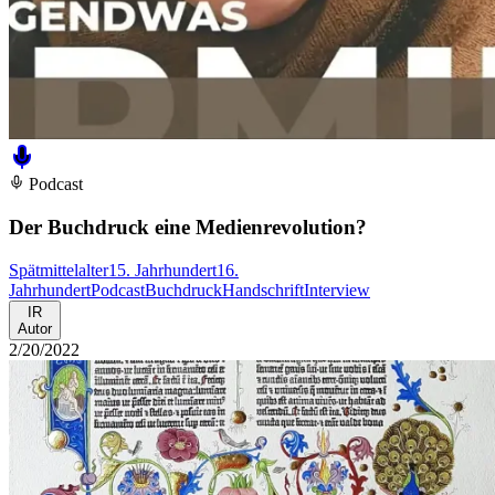
Podcast
Der Buchdruck eine Medienrevolution?
Spätmittelalter
15. Jahrhundert
16.
Jahrhundert
Podcast
Buchdruck
Handschrift
Interview
IR
Autor
2/20/2022