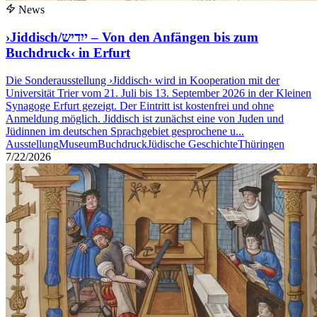
News
›Jiddisch/ייִדיש – Von den Anfängen bis zum
Buchdruck‹ in Erfurt
Die Sonderausstellung ›Jiddisch‹ wird in Kooperation mit der
Universität Trier vom 21. Juli bis 13. September 2026 in der Kleinen
Synagoge Erfurt gezeigt. Der Eintritt ist kostenfrei und ohne
Anmeldung möglich. Jiddisch ist zunächst eine von Juden und
Jüdinnen im deutschen Sprachgebiet gesprochene u...
Ausstellung
Museum
Buchdruck
Jüdische Geschichte
Thüringen
7/22/2026