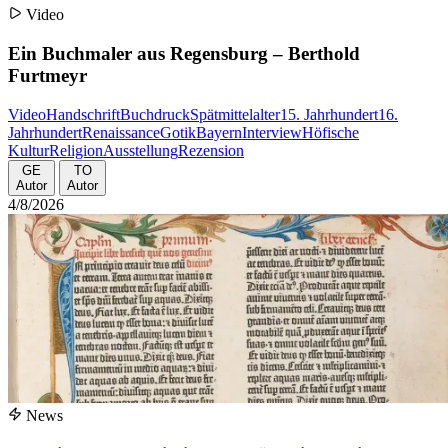
Video
Ein Buchmaler aus Regensburg – Berthold
Furtmeyr
Video
Handschrift
Buchdruck
Spätmittelalter
15. Jahrhundert
16.
Jahrhundert
Renaissance
Gotik
Bayern
Interview
Höfische
Kultur
Religion
Ausstellung
Rezension
GE
TO
Autor
Autor
4/8/2026
News