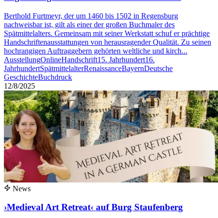
Berthold Furtmeyr, der um 1460 bis 1502 in Regensburg
nachweisbar ist, gilt als einer der großen Buchmaler des
Spätmittelalters. Gemeinsam mit seiner Werkstatt schuf er prächtige
Handschriftenausstattungen von herausragender Qualität. Zu seinen
hochrangigen Auftraggebern gehörten weltliche und kirch...
Ausstellung
Online
Handschrift
15. Jahrhundert
16.
Jahrhundert
Spätmittelalter
Renaissance
Bayern
Deutsche
Geschichte
Buchdruck
12/8/2025
News
›Medieval Art Retreat‹ auf Burg Staufenberg