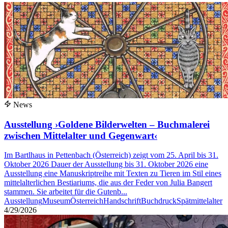
News
Ausstellung ›Goldene Bilderwelten – Buchmalerei
zwischen Mittelalter und Gegenwart‹
Im Bartlhaus in Pettenbach (Österreich) zeigt vom 25. April bis 31.
Oktober 2026 Dauer der Ausstellung bis 31. Oktober 2026 eine
Ausstellung eine Manuskriptreihe mit Texten zu Tieren im Stil eines
mittelalterlichen Bestiariums, die aus der Feder von Julia Bangert
stammen. Sie arbeitet für die Gutenb...
Ausstellung
Museum
Österreich
Handschrift
Buchdruck
Spätmittelalter
4/29/2026