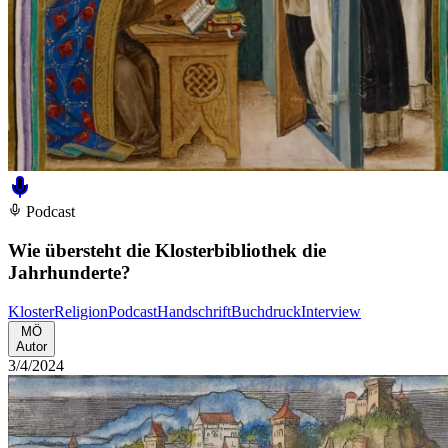
Podcast
Wie übersteht die Klosterbibliothek die
Jahrhunderte?
Kloster
Religion
Podcast
Handschrift
Buchdruck
Interview
MÖ
Autor
3/4/2024