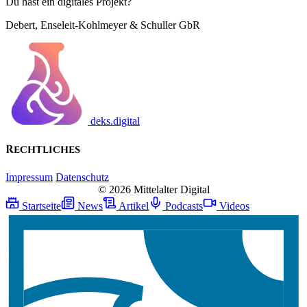
Du hast ein digitales Projekt?
Debert, Enseleit-Kohlmeyer & Schuller GbR
deks.digital
Rechtliches
Impressum
Datenschutz
© 2026 Mittelalter Digital
Startseite
News
Artikel
Podcasts
Videos