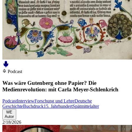
Podcast
Was wäre Gutenberg ohne Papier? Die
Medienrevolution: mit Carla Meyer-Schlenkrich
Podcast
Interview
Forschung und Lehre
Deutsche
Geschichte
Buchdruck
15. Jahrhundert
Spätmittelalter
WE
Autor
2/18/2026