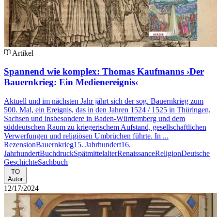
Artikel
Spannend wie komplex: Thomas Kaufmanns ›Der
Bauernkrieg: Ein Medienereignis‹
Aktuell und im nächsten Jahr jährt sich der sog. Bauernkrieg zum
500. Mal, ein Ereignis, das in den Jahren 1524 / 1525 in Thüringen,
Sachsen und insbesondere in Baden-Württemberg und dem
süddeutschen Raum zu kriegerischem Aufstand, gesellschaftlichen
Verwerfungen und religiösen Umbrüchen führte. In ...
Rezension
Bauernkrieg
15. Jahrhundert
16.
Jahrhundert
Buchdruck
Spätmittelalter
Renaissance
Religion
Deutsche
Geschichte
Sachbuch
TO
Autor
12/17/2024