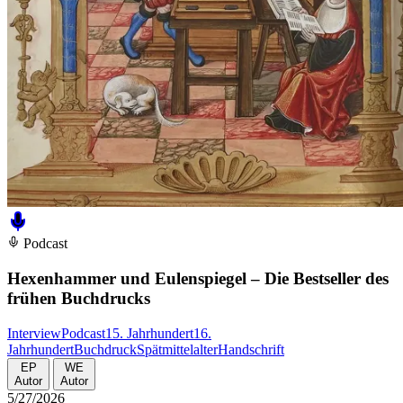
Podcast
Hexenhammer und Eulenspiegel – Die Bestseller des
frühen Buchdrucks
Interview
Podcast
15. Jahrhundert
16.
Jahrhundert
Buchdruck
Spätmittelalter
Handschrift
EP
WE
Autor
Autor
5/27/2026