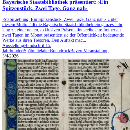
Bayerische Staatsbibliothek präsentiert: ›Ein
Spitzenstück. Zwei Tage. Ganz nah‹
›StabiLiebling: Ein Spitzenstück. Zwei Tage. Ganz nah.‹ Unter
diesem Motto lädt die Bayerische Staatsbibliothek ein ganzes Jahr
lang zu einer neuen, exklusiven Präsentationsreihe ein: Immer an
zwei Tagen im Monat präsentiert sie der Öffentlichkeit bedeutende
Werke aus ihren Tresoren. Den Auftakt mac...
Ausstellung
Handschrift
15.
Jahrhundert
Spätmittelalter
Buchdruck
Bayern
Veranstaltung
3/4/2026