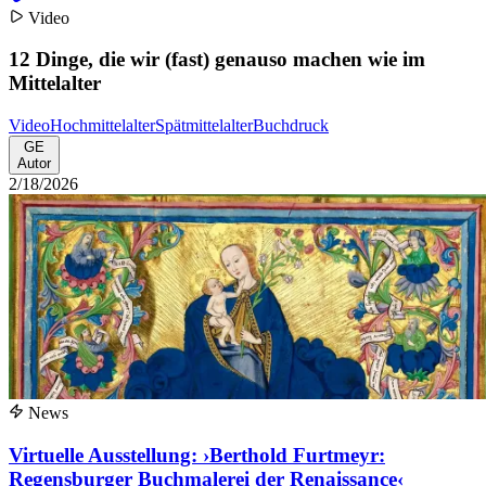
Video
12 Dinge, die wir (fast) genauso machen wie im
Mittelalter
Video
Hochmittelalter
Spätmittelalter
Buchdruck
GE
Autor
2/18/2026
News
Virtuelle Ausstellung: ›Berthold Furtmeyr:
Regensburger Buchmalerei der Renaissance‹