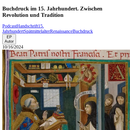
Buchdruck im 15. Jahrhundert. Zwischen
Revolution und Tradition
Podcast
Handschrift
15.
Jahrhundert
Spätmittelalter
Renaissance
Buchdruck
EP
Autor
10/16/2024