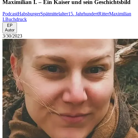
Maximilian I. – Ein Kaiser und sein Geschichtsbild
Podcast
Habsburger
Spätmittelalter
15. Jahrhundert
Ritter
Maximilian
I.
Buchdruck
EP
Autor
3/30/2023